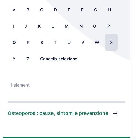
A
B
C
D
E
F
G
H
I
J
K
L
M
N
O
P
Q
R
S
T
U
V
W
X
Y
Z
Cancella selezione
1 elementi
Osteoporosi: cause, sintomi e prevenzione