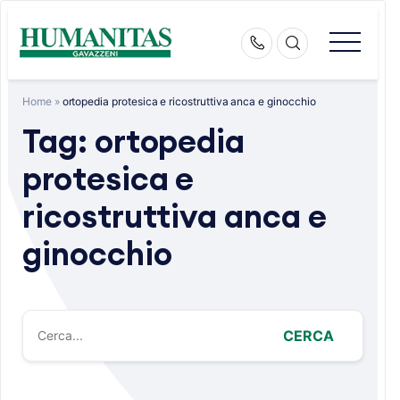
Skip
to
content
Home
»
ortopedia protesica e ricostruttiva anca e ginocchio
Tag:
ortopedia
protesica e
ricostruttiva anca e
ginocchio
CERCA