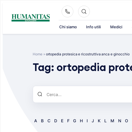
Skip
to
content
Chi siamo
Info utili
Medici
Home
»
ortopedia protesica e ricostruttiva anca e ginocchio
Tag:
ortopedia prot
A
B
C
D
E
F
G
H
I
J
K
L
M
N
O