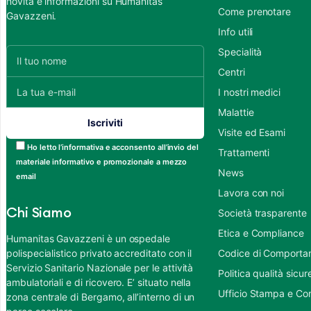
novità e informazioni su Humanitas
Come prenotare
Gavazzeni.
Info utili
Specialità
Centri
I nostri medici
Malattie
Visite ed Esami
Ho letto l’informativa e acconsento all’invio del
Trattamenti
materiale informativo e promozionale a mezzo
News
email
Lavora con noi
Chi Siamo
Società trasparente
Etica e Compliance
Humanitas Gavazzeni è un ospedale
polispecialistico privato accreditato con il
Codice di Comportame
Servizio Sanitario Nazionale per le attività
Politica qualità sic
ambulatoriali e di ricovero. E’ situato nella
Ufficio Stampa e Co
zona centrale di Bergamo, all’interno di un