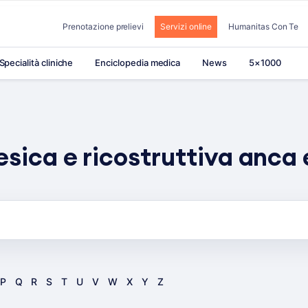
Prenotazione prelievi
Servizi online
Humanitas Con Te
Specialità cliniche
Enciclopedia medica
News
5×1000
esica e ricostruttiva anca 
P
Q
R
S
T
U
V
W
X
Y
Z