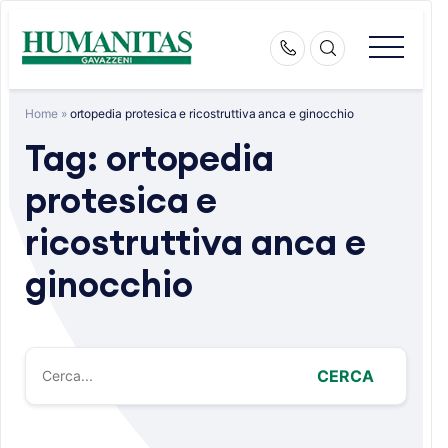
Skip
to
content
Home
»
ortopedia protesica e ricostruttiva anca e ginocchio
Tag:
ortopedia
protesica e
ricostruttiva anca e
ginocchio
CERCA