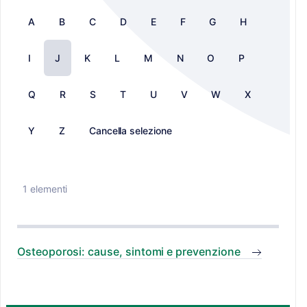
A
B
C
D
E
F
G
H
I
J
K
L
M
N
O
P
Q
R
S
T
U
V
W
X
Y
Z
Cancella selezione
1 elementi
Osteoporosi: cause, sintomi e prevenzione