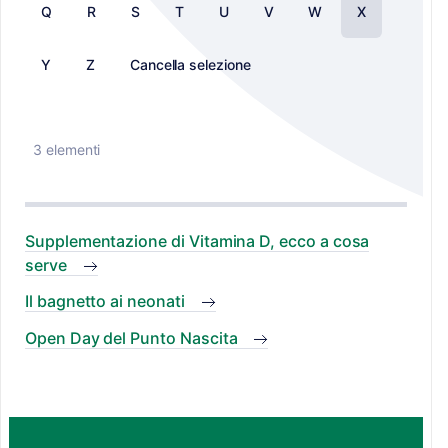
Q
R
S
T
U
V
W
X
Y
Z
Cancella selezione
3 elementi
Supplementazione di Vitamina D, ecco a cosa
serve
Il bagnetto ai neonati
Open Day del Punto Nascita