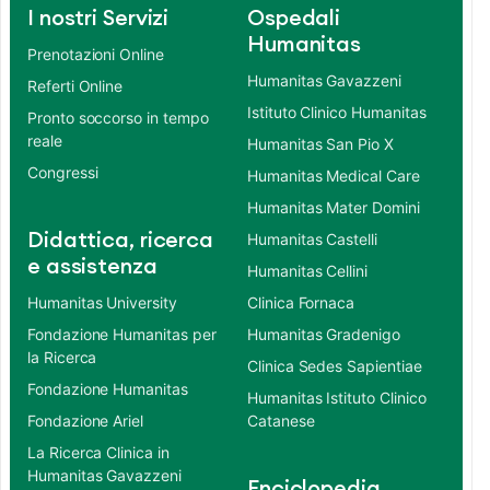
I nostri Servizi
Ospedali
Humanitas
Prenotazioni Online
Humanitas Gavazzeni
Referti Online
Istituto Clinico Humanitas
Pronto soccorso in tempo
reale
Humanitas San Pio X
Congressi
Humanitas Medical Care
Humanitas Mater Domini
Didattica, ricerca
Humanitas Castelli
e assistenza
Humanitas Cellini
Humanitas University
Clinica Fornaca
Fondazione Humanitas per
Humanitas Gradenigo
la Ricerca
Clinica Sedes Sapientiae
Fondazione Humanitas
Humanitas Istituto Clinico
Fondazione Ariel
Catanese
La Ricerca Clinica in
Humanitas Gavazzeni
Enciclopedia