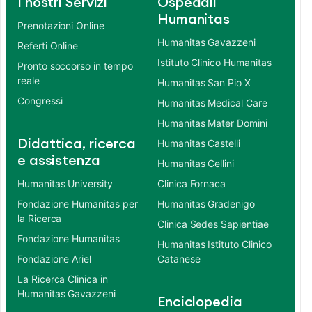
I nostri Servizi
Ospedali
Humanitas
Prenotazioni Online
Humanitas Gavazzeni
Referti Online
Istituto Clinico Humanitas
Pronto soccorso in tempo
reale
Humanitas San Pio X
Congressi
Humanitas Medical Care
Humanitas Mater Domini
Didattica, ricerca
Humanitas Castelli
e assistenza
Humanitas Cellini
Humanitas University
Clinica Fornaca
Fondazione Humanitas per
Humanitas Gradenigo
la Ricerca
Clinica Sedes Sapientiae
Fondazione Humanitas
Humanitas Istituto Clinico
Fondazione Ariel
Catanese
La Ricerca Clinica in
Humanitas Gavazzeni
Enciclopedia