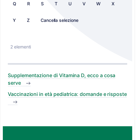
Q
R
S
T
U
V
W
X
Y
Z
Cancella selezione
2 elementi
Supplementazione di Vitamina D, ecco a cosa
serve
Vaccinazioni in età pediatrica: domande e risposte