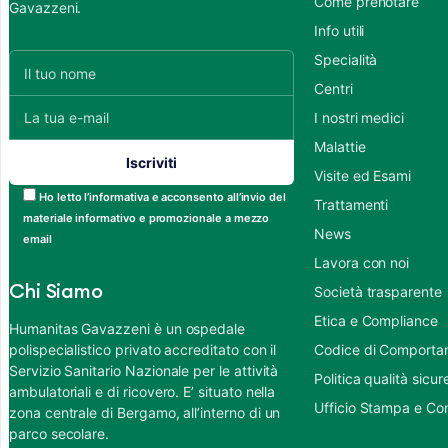
Come prenotare
Gavazzeni.
Info utili
Specialità
Centri
I nostri medici
Malattie
Visite ed Esami
Ho letto l’informativa e acconsento all’invio del
Trattamenti
materiale informativo e promozionale a mezzo
News
email
Lavora con noi
Chi Siamo
Società trasparente
Etica e Compliance
Humanitas Gavazzeni è un ospedale
polispecialistico privato accreditato con il
Codice di Comportame
Servizio Sanitario Nazionale per le attività
Politica qualità sic
ambulatoriali e di ricovero. E’ situato nella
Ufficio Stampa e Co
zona centrale di Bergamo, all’interno di un
parco secolare.