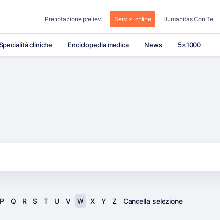
Prenotazione prelievi
Servizi online
Humanitas Con Te
Specialità cliniche
Enciclopedia medica
News
5×1000
P
Q
R
S
T
U
V
W
X
Y
Z
Cancella selezione