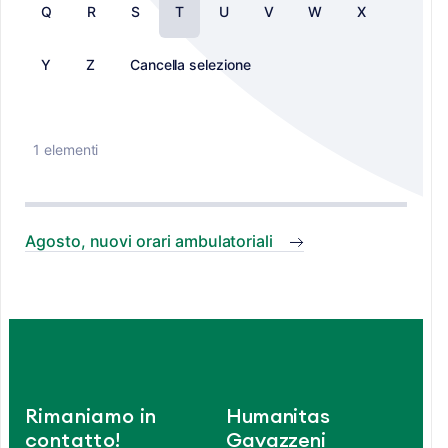
Q
R
S
T
U
V
W
X
Y
Z
Cancella selezione
1 elementi
Agosto, nuovi orari ambulatoriali
Rimaniamo in
Humanitas
contatto!
Gavazzeni