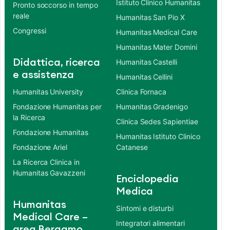
Istituto Clinico Humanitas
Pronto soccorso in tempo
reale
Humanitas San Pio X
Congressi
Humanitas Medical Care
Humanitas Mater Domini
Didattica, ricerca
Humanitas Castelli
e assistenza
Humanitas Cellini
Humanitas University
Clinica Fornaca
Fondazione Humanitas per
Humanitas Gradenigo
la Ricerca
Clinica Sedes Sapientiae
Fondazione Humanitas
Humanitas Istituto Clinico
Fondazione Ariel
Catanese
La Ricerca Clinica in
Humanitas Gavazzeni
Enciclopedia
Medica
Humanitas
Sintomi e disturbi
Medical Care –
Integratori alimentari
area Bergamo