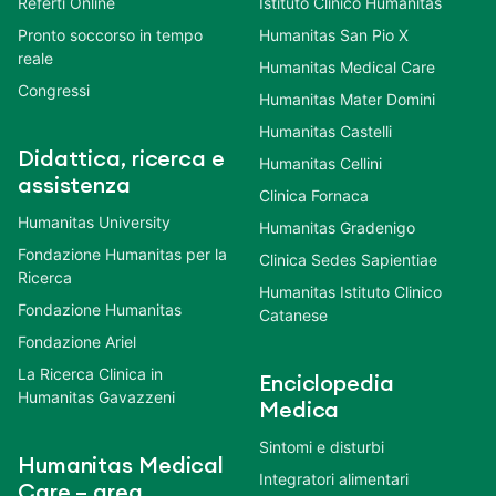
Referti Online
Istituto Clinico Humanitas
Pronto soccorso in tempo
Humanitas San Pio X
reale
Humanitas Medical Care
Congressi
Humanitas Mater Domini
Humanitas Castelli
Didattica, ricerca e
Humanitas Cellini
assistenza
Clinica Fornaca
Humanitas University
Humanitas Gradenigo
Fondazione Humanitas per la
Clinica Sedes Sapientiae
Ricerca
Humanitas Istituto Clinico
Fondazione Humanitas
Catanese
Fondazione Ariel
La Ricerca Clinica in
Enciclopedia
Humanitas Gavazzeni
Medica
Sintomi e disturbi
Humanitas Medical
Integratori alimentari
Care – area