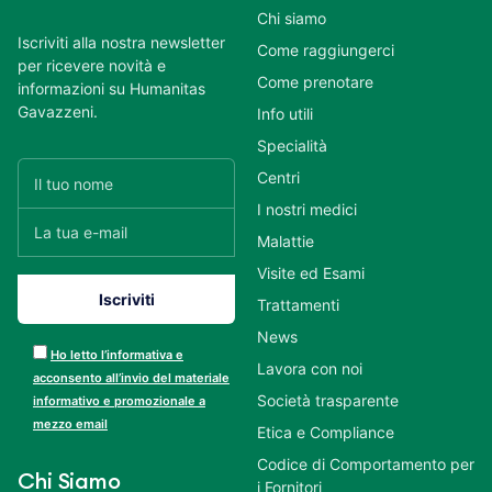
Chi siamo
Iscriviti alla nostra newsletter
Come raggiungerci
per ricevere novità e
Come prenotare
informazioni su Humanitas
Gavazzeni.
Info utili
Specialità
Centri
I nostri medici
Malattie
Visite ed Esami
Trattamenti
News
Ho letto l’informativa e
Lavora con noi
acconsento all’invio del materiale
Società trasparente
informativo e promozionale a
mezzo email
Etica e Compliance
Codice di Comportamento per
Chi Siamo
i Fornitori