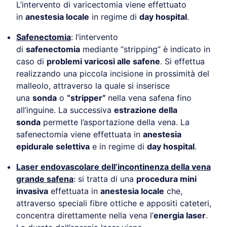
L’intervento di varicectomia viene effettuato
in
anestesia locale
in regime di
day hospital
.
Safenectomia
: l’intervento
di
safenectomia
mediante “stripping” è indicato in
caso di
problemi varicosi alle safene
. Si effettua
realizzando una piccola incisione in prossimità del
malleolo, attraverso la quale si inserisce
una
sonda
o
“stripper”
nella vena safena fino
all’inguine. La successiva
estrazione della
sonda
permette l’asportazione della vena. La
safenectomia viene effettuata in
anestesia
epidurale selettiva
e in regime di
day hospital
.
Laser endovascolare dell’incontinenza della vena
grande safena
: si tratta di una
procedura mini
invasiva
effettuata in
anestesia locale
che,
attraverso speciali fibre ottiche e appositi cateteri,
concentra direttamente nella vena l’
energia laser
.