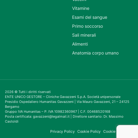
Vitamine
Esami del sangue
Primo soccorso
Sali minerali
Alimenti
Anatomia corpo umano
2026 © Tutti i diritti riservati
ENTE UNICO GESTORE – Cliniche Gavazzeni S.p.A. Società unipersonale
Presidio Ospedaliero Humanitas Gavazzeni | Via Mauro Gavazzeni, 21 – 24125
Bergamo
Gruppo IVA Humanitas – P. IVA 10982360967 | C.F. 00468520168
Posta certificata: gavazzeni@legalmail.it | Direttore sanitario: Dr. Massimo
Castoldi
Privacy Policy
Cookie Policy
Cookie Consent