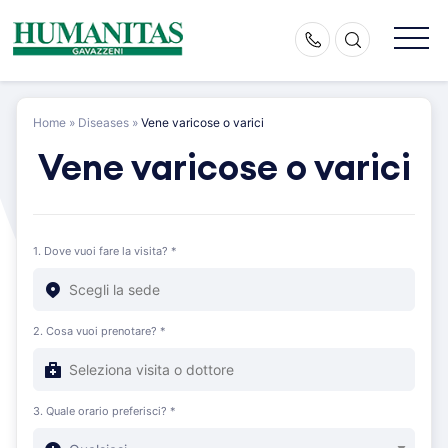
Skip
to
content
Home
»
Diseases
»
Vene varicose o varici
Vene varicose o varici
1. Dove vuoi fare la visita? *
2. Cosa vuoi prenotare? *
3. Quale orario preferisci? *