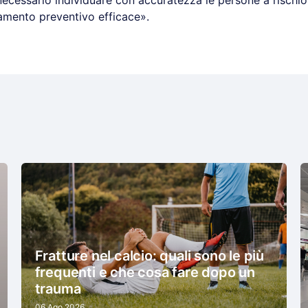
ecessario individuare con accuratezza le persone a rischio
tamento preventivo efficace».
Fratture nel calcio: quali sono le più
frequenti e che cosa fare dopo un
trauma
06 Ago 2026