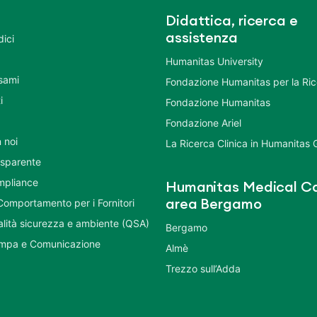
Didattica, ricerca e
assistenza
dici
Humanitas University
Esami
Fondazione Humanitas per la Ri
i
Fondazione Humanitas
Fondazione Ariel
 noi
La Ricerca Clinica in Humanitas
asparente
mpliance
Humanitas Medical Ca
Comportamento per i Fornitori
area Bergamo
ualità sicurezza e ambiente (QSA)
Bergamo
ampa e Comunicazione
Almè
Trezzo sull’Adda