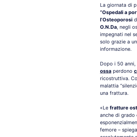
La giornata di 
“Ospedali a por
l’Osteoporosi
d
O.N.Da
, negli o
impegnati nel se
solo grazie a un
informazione.
Dopo i 50 anni,
ossa
perdono
c
ricostruttiva. C
malattia “silenz
una frattura.
«Le
fratture os
anche di grado e
esponenzialmente
femore – spieg