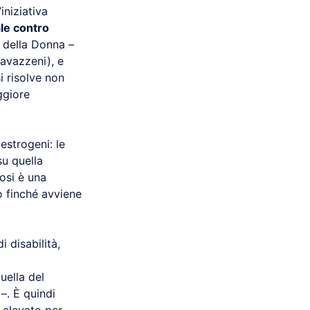
iniziativa
le contro
e della Donna –
Gavazzeni), e
i risolve non
ggiore
estrogeni: le
su quella
rosi è una
o finché avviene
 disabilità,
uella del
–. È quindi