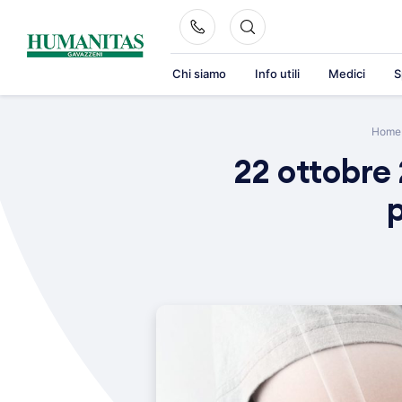
Skip
to
content
Chi siamo
Info utili
Medici
S
Home
22 ottobre 
p