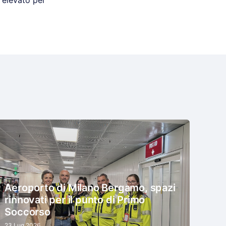
 elevato per
Aeroporto di Milano Bergamo, spazi
rinnovati per il punto di Primo
Soccorso
23 Lug 2026