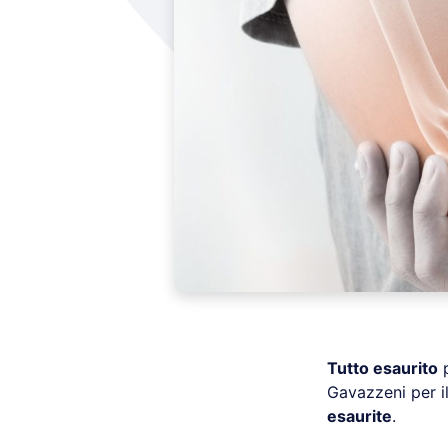
Tutto esaurito
p
Gavazzeni per i
esaurite
.