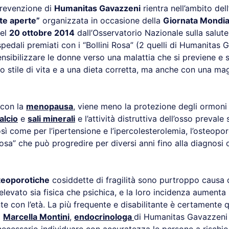
prevenzione di
Humanitas Gavazzeni
rientra nell’ambito dell’
te aperte”
organizzata in occasione della
Giornata Mondia
el
20 ottobre 2014
dall’Osservatorio Nazionale sulla salut
spedali premiati con i “Bollini Rosa” (2 quelli di Humanitas 
nsibilizzare le donne verso una malattia che si previene e s
o stile di vita e a una dieta corretta, ma anche con una ma
 con la
menopausa
, viene meno la protezione degli ormoni 
alcio
e
sali minerali
e l’attività distruttiva dell’osso prevale 
osì come per l’ipertensione e l’ipercolesterolemia, l’osteopo
iosa” che può progredire per diversi anni fino alla diagnosi 
teoporotiche
cosiddette di fragilità sono purtroppo causa di
levato sia fisica che psichica, e la loro incidenza aumenta
 con l’età. La più frequente e disabilitante è certamente q
a
Marcella Montini
,
endocrinologa
di Humanitas Gavazzeni 