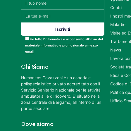
Centri
I nostri me
Malattie
Visite ed 
Ho letto l’informativa e acconsento all’invio del
Trattament
materiale informativo e promozionale a mezzo
News
email
Lavora con
Chi Siamo
Società tr
Etica e Co
Humanitas Gavazzeni è un ospedale
polispecialistico privato accreditato con il
Codice di 
Servizio Sanitario Nazionale per le attività
Politica q
ambulatoriali e di ricovero. E’ situato nella
Ufficio St
zona centrale di Bergamo, all’interno di un
parco secolare.
Dove siamo