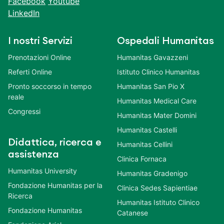
Facebook
Youtube
LinkedIn
I nostri Servizi
Ospedali Humanitas
Prenotazioni Online
Humanitas Gavazzeni
Referti Online
Istituto Clinico Humanitas
Pronto soccorso in tempo
Humanitas San Pio X
reale
Humanitas Medical Care
Congressi
Humanitas Mater Domini
Humanitas Castelli
Didattica, ricerca e
Humanitas Cellini
assistenza
Clinica Fornaca
Humanitas University
Humanitas Gradenigo
Fondazione Humanitas per la
Clinica Sedes Sapientiae
Ricerca
Humanitas Istituto Clinico
Fondazione Humanitas
Catanese