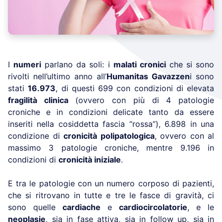
I
numeri
parlano da soli: i
malati cronici
che si sono
rivolti nell’ultimo anno all’
Humanitas Gavazzen
i sono
stati
16.973
, di questi 699 con condizioni di elevata
fragilità clinica
(ovvero con più di 4 patologie
croniche e in condizioni delicate tanto da essere
inseriti nella cosiddetta fascia “rossa”), 6.898 in una
condizione di
cronicità polipatologica
, ovvero con al
massimo 3 patologie croniche, mentre 9.196 in
condizioni di
cronicità iniziale
.
E tra le patologie con un numero corposo di pazienti,
che si ritrovano in tutte e tre le fasce di gravità, ci
sono quelle
cardiache
e
cardiocircolatorie
, e le
neoplasie
, sia in fase attiva, sia in follow up, sia in