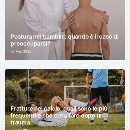
Postura nei bambini: quando è il caso di
preoccuparsi?
07 Ago 2026
Fratture nel calcio: quali sono le più
frequenti e che cosa fare dopo un
trauma