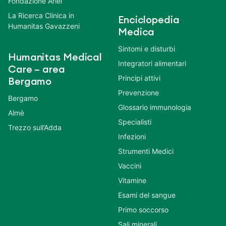
Fondazione Ariel
La Ricerca Clinica in
Enciclopedia
Humanitas Gavazzeni
Medica
Sintomi e disturbi
Humanitas Medical
Integratori alimentari
Care – area
Principi attivi
Bergamo
Prevenzione
Bergamo
Glossario immunologia
Almè
Specialisti
Trezzo sull’Adda
Infezioni
Strumenti Medici
Vaccini
Vitamine
Esami del sangue
Primo soccorso
Sali minerali