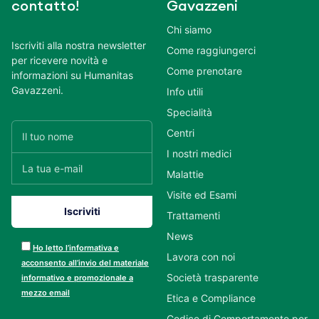
contatto!
Gavazzeni
Chi siamo
Iscriviti alla nostra newsletter
Come raggiungerci
per ricevere novità e
Come prenotare
informazioni su Humanitas
Gavazzeni.
Info utili
Specialità
Centri
I nostri medici
Malattie
Visite ed Esami
Trattamenti
News
Ho letto l’informativa e
Lavora con noi
acconsento all’invio del materiale
Società trasparente
informativo e promozionale a
mezzo email
Etica e Compliance
Codice di Comportamento per