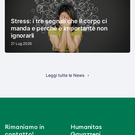
Stress: i tre segnali che il corpo ci
manda e perché è importante non
ignorarli
21 Lug 2026
Leggi tutte le News
Rimaniamo in
Humanitas
contatto!
Gavazzeni