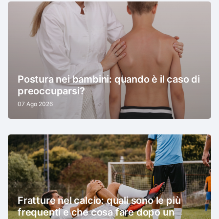
Postura nei bambini: quando è il caso di
preoccuparsi?
07 Ago 2026
Fratture nel calcio: quali sono le più
frequenti e che cosa fare dopo un