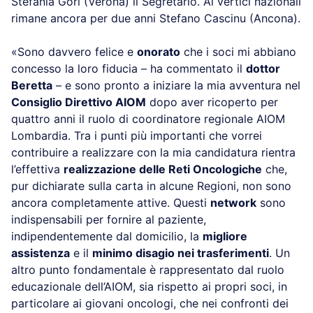
Stefania Gori (Verona) il Segretario. Ai vertici nazionali
rimane ancora per due anni Stefano Cascinu (Ancona).
«Sono davvero felice e
onorato
che i soci mi abbiano
concesso la loro fiducia – ha commentato il
dottor
Beretta
– e sono pronto a iniziare la mia avventura nel
Consiglio Direttivo AIOM
dopo aver ricoperto per
quattro anni il ruolo di coordinatore regionale AIOM
Lombardia. Tra i punti più importanti che vorrei
contribuire a realizzare con la mia candidatura rientra
l’effettiva
realizzazione delle Reti Oncologiche
che,
pur dichiarate sulla carta in alcune Regioni, non sono
ancora completamente attive. Questi
network
sono
indispensabili per fornire al paziente,
indipendentemente dal domicilio, la
migliore
assistenza
e il
minimo disagio nei trasferimenti
. Un
altro punto fondamentale è rappresentato dal ruolo
educazionale dell’AIOM, sia rispetto ai propri soci, in
particolare ai giovani oncologi, che nei confronti dei