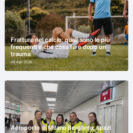
Fratture nel calcio: quali sono le più
frequenti e che cosa fare dopo un
trauma
06 Ago 2026
Aeroporto di Milano Bergamo, spazi