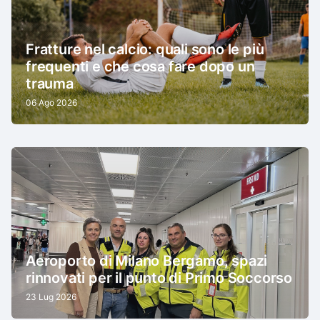
Fratture nel calcio: quali sono le più
frequenti e che cosa fare dopo un
trauma
06 Ago 2026
Aeroporto di Milano Bergamo, spazi
rinnovati per il punto di Primo Soccorso
23 Lug 2026