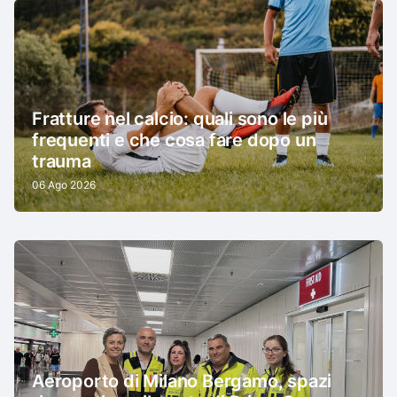
Fratture nel calcio: quali sono le più
frequenti e che cosa fare dopo un
trauma
06 Ago 2026
Aeroporto di Milano Bergamo, spazi