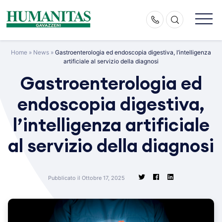
Skip
to
content
Home
»
News
»
Gastroenterologia ed endoscopia digestiva, l’intelligenza
artificiale al servizio della diagnosi
Gastroenterologia ed
endoscopia digestiva,
l’intelligenza artificiale
al servizio della diagnosi
Pubblicato il Ottobre 17, 2025