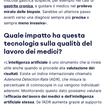
mucosa gastrica sospette, per esempio nei casi di
gastrite cronica
, e guidare il medico nel
prelievo
mirato delle biopsie
. Sarebbe un ulteriore passo
avanti verso una diagnosi sempre più
precisa
e
sempre
meno invasiva
».
Quale impatto ha questa
tecnologia sulla qualità del
lavoro dei medici?
«L’
intelligenza artificiale
è uno strumento che si rivela
utile anche quando si procede alla
valutazione dei
risultati
. Esiste un indice internazionale chiamato
Adenoma Detection Rate
(ADR), che misura la
percentuale di colonscopie in cui vengono individuati
adenomi. Monitorando questo dato possiamo valutare
l’
efficacia del lavoro dei medici
e dell’intelligenza
artificiale stessa
. Se l’ADR aumenta grazie al supporto