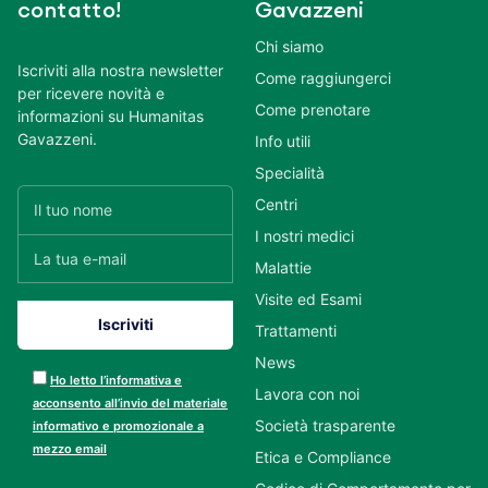
contatto!
Gavazzeni
Chi siamo
Iscriviti alla nostra newsletter
Come raggiungerci
per ricevere novità e
Come prenotare
informazioni su Humanitas
Gavazzeni.
Info utili
Specialità
Centri
I nostri medici
Malattie
Visite ed Esami
Trattamenti
News
Ho letto l’informativa e
Lavora con noi
acconsento all’invio del materiale
Società trasparente
informativo e promozionale a
mezzo email
Etica e Compliance