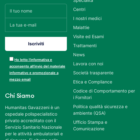
Specialità
Centri
I nostri medici
Malattie
Visite ed Esami
Trattamenti
News
Ho letto l’informativa e
Lavora con noi
acconsento all’invio del materiale
Società trasparente
informativo e promozionale a
mezzo email
Etica e Compliance
Codice di Comportamento per
Chi Siamo
i Fornitori
Politica qualità sicurezza e
Humanitas Gavazzeni è un
ambiente (QSA)
ospedale polispecialistico
privato accreditato con il
Ufficio Stampa e
Servizio Sanitario Nazionale
Comunicazione
per le attività ambulatoriali e