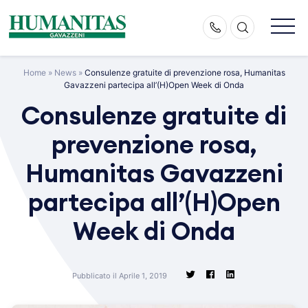
Skip
to
content
Home
»
News
»
Consulenze gratuite di prevenzione rosa, Humanitas
Gavazzeni partecipa all’(H)Open Week di Onda
Consulenze gratuite di
prevenzione rosa,
Humanitas Gavazzeni
partecipa all’(H)Open
Week di Onda
Pubblicato il Aprile 1, 2019