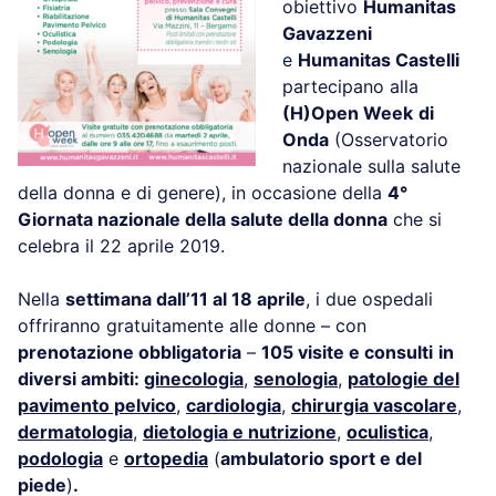
obiettivo
Humanitas
Gavazzeni
e
Humanitas Castelli
partecipano alla
(H)Open Week
di
Onda
(Osservatorio
nazionale sulla salute
della donna e di genere), in occasione della
4°
Giornata nazionale della salute della donna
che si
celebra il 22 aprile 2019.
Nella
settimana dall’11 al 18 aprile
, i due ospedali
offriranno gratuitamente alle donne – con
prenotazione obbligatoria
–
105 visite e consulti
in
diversi ambiti:
ginecologia
,
senologia
,
patologie del
pavimento pelvico
,
cardiologia
,
chirurgia vascolare
,
dermatologia
,
dietologia e nutrizione
,
oculistica
,
podologia
e
ortopedia
(
ambulatorio sport e del
piede
)
.