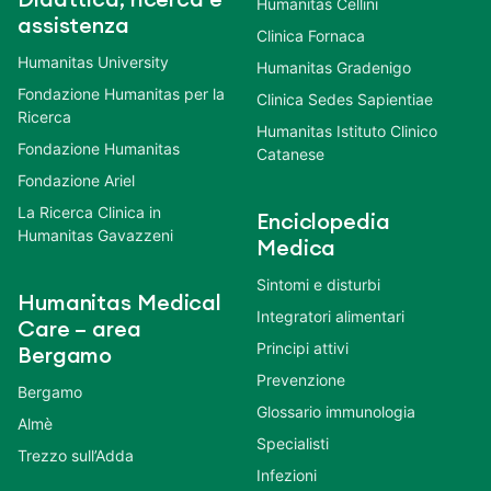
Humanitas Cellini
assistenza
Clinica Fornaca
Humanitas University
Humanitas Gradenigo
Fondazione Humanitas per la
Clinica Sedes Sapientiae
Ricerca
Humanitas Istituto Clinico
Fondazione Humanitas
Catanese
Fondazione Ariel
La Ricerca Clinica in
Enciclopedia
Humanitas Gavazzeni
Medica
Sintomi e disturbi
Humanitas Medical
Integratori alimentari
Care – area
Principi attivi
Bergamo
Prevenzione
Bergamo
Glossario immunologia
Almè
Specialisti
Trezzo sull’Adda
Infezioni