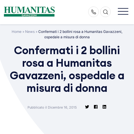
Skip
to
content
Home
»
News
»
Confermati i 2 bollini rosa a Humanitas Gavazzeni,
ospedale a misura di donna
Confermati i 2 bollini
rosa a Humanitas
Gavazzeni, ospedale a
misura di donna
Pubblicato il Dicembre 16, 2015