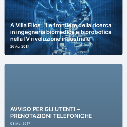
A Villa Elios: “Le frontiere della ricerca
in ingegneria biomedica e biorobotica
nella IV rivoluzione industriale”
26 Apr 2017
AVVISO PER GLI UTENTI –
PRENOTAZIONI TELEFONICHE
08 Mar 2017