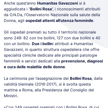
Anche quest’anno
Humanitas Gavazzeni
si è
aggiudicata i “
Bollini Rosa
”, i riconoscimenti attribuiti
da O.N.Da, l’Osservatorio Nazionale sulla salute della
Donna, agli
ospedali attenti all’utenza femminile
.
Gli ospedali premiati su tutto il territorio nazionale
sono 249: 82 con tre bollini, 127 con due bollini e 40
con un bollino.
Due i bollin
i attributi a Humanitas
Gavazzeni, in quanto struttura ospedaliera che offre
specialità cliniche dedicate alle principali patologie
femminili e servizi dedicati alla
prevenzione, diagnosi
e cura delle malattie delle donne
.
La cerimonia per l’assegnazione dei
Bollini Rosa
, dalla
validità biennale (2016-2017), si è svolta questa
mattina a Roma, alla Presidenza del Consiglio dei
Ministri.
«Con 249 ospedali premiati con i Bollini Rosa, di cui