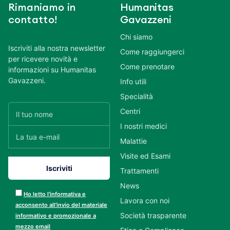
Rimaniamo in
Humanitas
contatto!
Gavazzeni
Chi siamo
Iscriviti alla nostra newsletter
Come raggiungerci
per ricevere novità e
Come prenotare
informazioni su Humanitas
Gavazzeni.
Info utili
Specialità
Centri
I nostri medici
Malattie
Visite ed Esami
Trattamenti
News
Ho letto l’informativa e
Lavora con noi
acconsento all’invio del materiale
Società trasparente
informativo e promozionale a
mezzo email