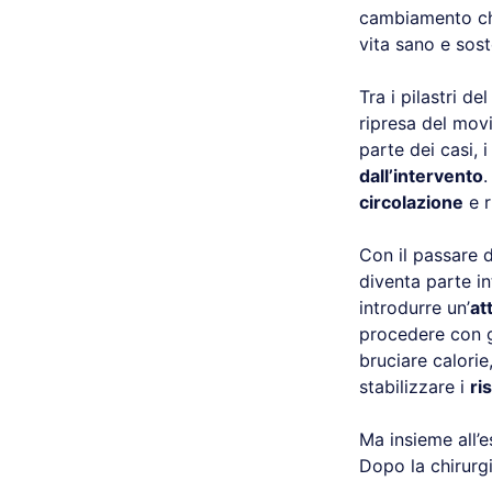
cambiamento che
vita sano e sost
Tra i pilastri d
ripresa del mov
parte dei casi,
dall’intervento
.
circolazione
e r
Con il passare d
diventa parte in
introdurre un’
at
procedere con gr
bruciare calori
stabilizzare i
ris
Ma insieme all’
Dopo la chirurgia