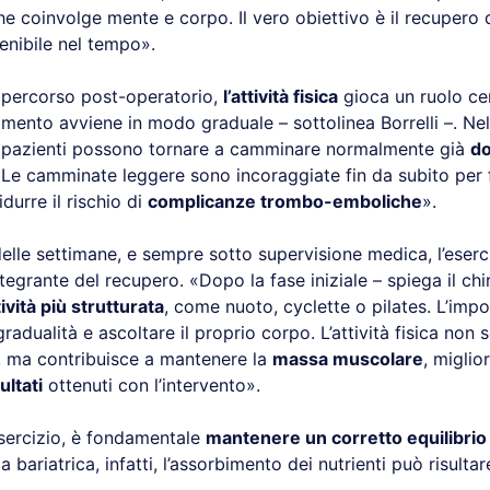
 coinvolge mente e corpo. Il vero obiettivo è il recupero di
enibile nel tempo».
el percorso post-operatorio,
l’attività fisica
gioca un ruolo cen
imento avviene in modo graduale – sottolinea Borrelli –. Ne
 i pazienti possono tornare a camminare normalmente già
do
 Le camminate leggere sono incoraggiate fin da subito per f
idurre il rischio di
complicanze trombo-emboliche
».
elle settimane, e sempre sotto supervisione medica, l’eserci
tegrante del recupero. «Dopo la fase iniziale – spiega il chi
tività più strutturata
, come nuoto, cyclette o pilates. L’imp
adualità e ascoltare il proprio corpo. L’attività fisica non 
e, ma contribuisce a mantenere la
massa muscolare
, miglior
ultati
ottenuti con l’intervento».
esercizio, è fondamentale
mantenere un corretto equilibrio 
 bariatrica, infatti, l’assorbimento dei nutrienti può risultar