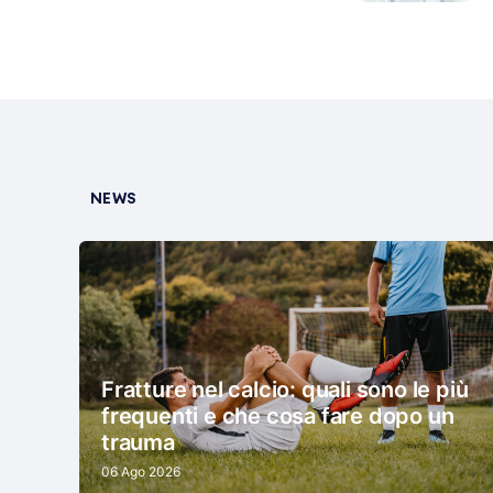
NEWS
Fratture nel calcio: quali sono le più
frequenti e che cosa fare dopo un
trauma
06 Ago 2026