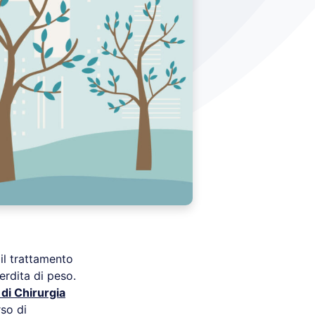
 il trattamento
erdita di peso.
di Chirurgia
rso di