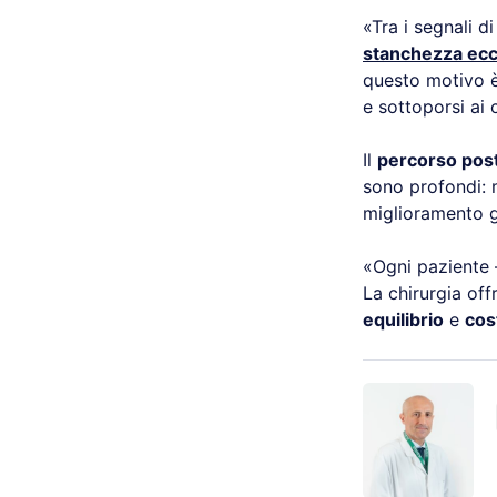
«Tra i segnali d
stanchezza ecc
questo motivo è
e sottoporsi ai c
Il
percorso pos
sono profondi: m
miglioramento ge
«Ogni paziente –
La chirurgia off
equilibrio
e
cos