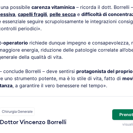
i una possibile
carenza vitaminica
– ricorda il dott. Borrelli 
essiva
,
capelli fragili
,
pelle secca
e
difficoltà di concentr
 essenziale seguire scrupolosamente le integrazioni consig
ontrolli periodici».
t-operatorio
richiede dunque impegno e consapevolezza, m
aggiore energia, riduzione delle patologie correlate all’obe
nerale della qualità di vita.
 conclude Borrelli – deve sentirsi
protagonista del propr
re uno strumento potente, ma è lo stile di vita, fatto di
mov
tanza
, a garantire il vero benessere nel tempo».
Chirurgia Generale
Prenot
Dottor Vincenzo Borrelli
visuali