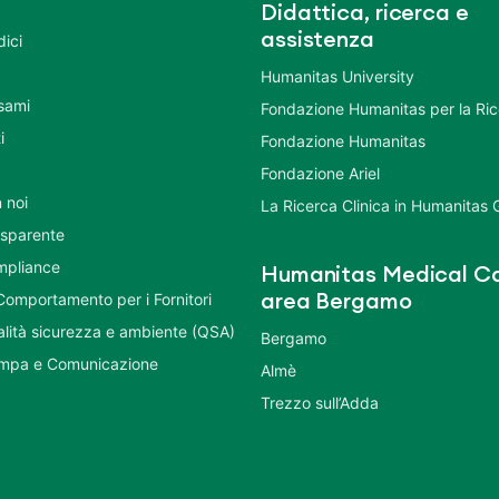
Didattica, ricerca e
assistenza
dici
Humanitas University
Esami
Fondazione Humanitas per la Ri
i
Fondazione Humanitas
Fondazione Ariel
 noi
La Ricerca Clinica in Humanitas
asparente
mpliance
Humanitas Medical Ca
Comportamento per i Fornitori
area Bergamo
ualità sicurezza e ambiente (QSA)
Bergamo
ampa e Comunicazione
Almè
Trezzo sull’Adda