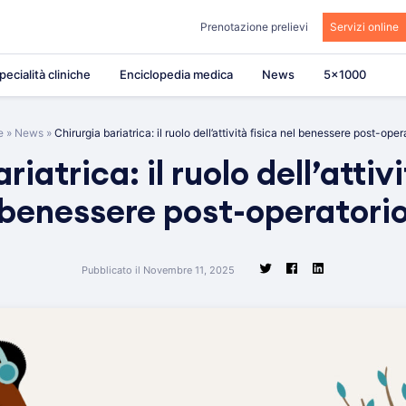
Prenotazione prelievi
Servizi online
pecialità cliniche
Enciclopedia medica
News
5×1000
e
»
News
»
Chirurgia bariatrica: il ruolo dell’attività fisica nel benessere post-oper
riatrica: il ruolo dell’attivi
benessere post-operatori
Pubblicato il Novembre 11, 2025