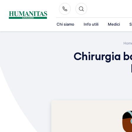
Skip
to
content
Chi siamo
Info utili
Medici
S
Hom
Chirurgia ba