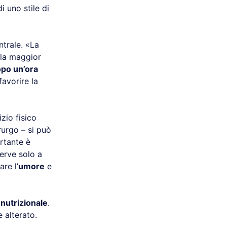
 uno stile di
trale. «La
lla maggior
po un’ora
avorire la
zio fisico
rurgo – si può
ortante è
serve solo a
are l’
umore
e
nutrizionale
.
e alterato.