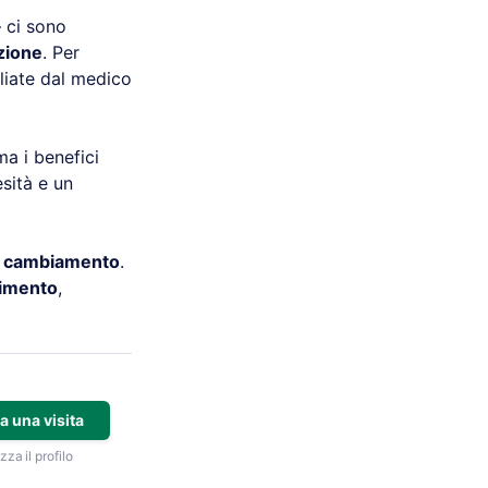
– ci sono
azione
. Per
liate dal medico
a i benefici
sità e un
io cambiamento
.
imento
,
a una visita
zza il profilo