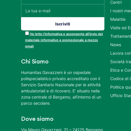
Centri
I nostri me
Malattie
Visite ed 
Ho letto l’informativa e acconsento all’invio del
Trattament
materiale informativo e promozionale a mezzo
News
email
Lavora con
Chi Siamo
Società tr
Etica e Co
Humanitas Gavazzeni è un ospedale
polispecialistico privato accreditato con il
Codice di 
Servizio Sanitario Nazionale per le attività
Politica q
ambulatoriali e di ricovero. E’ situato nella
Ufficio St
zona centrale di Bergamo, all’interno di un
parco secolare.
Dove siamo
Via Mauro Gavazzeni, 21 – 24125 Bergamo