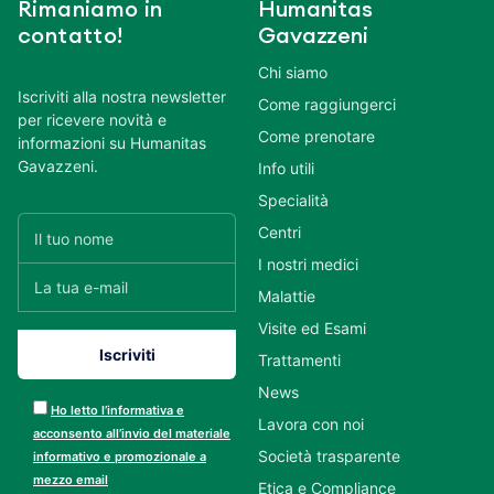
Rimaniamo in
Humanitas
contatto!
Gavazzeni
Chi siamo
Iscriviti alla nostra newsletter
Come raggiungerci
per ricevere novità e
Come prenotare
informazioni su Humanitas
Gavazzeni.
Info utili
Specialità
Centri
I nostri medici
Malattie
Visite ed Esami
Trattamenti
News
Ho letto l’informativa e
Lavora con noi
acconsento all’invio del materiale
Società trasparente
informativo e promozionale a
mezzo email
Etica e Compliance