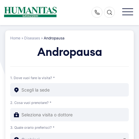
Skip
to
content
Home
»
Diseases
»
Andropausa
Andropausa
1. Dove vuoi fare la visita? *
2. Cosa vuoi prenotare? *
3. Quale orario preferisci? *