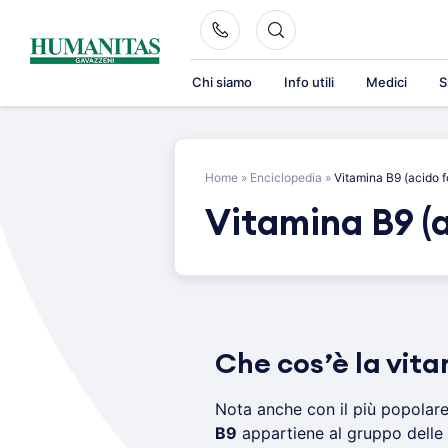
Skip
to
content
Chi siamo
Info utili
Medici
S
Home
»
Enciclopedia
»
Vitamina B9 (acido f
Vitamina B9 (a
Che cos’è la vita
Nota anche con il più popolar
B9
appartiene al gruppo delle