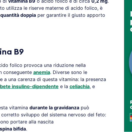
o di
vitamina B9
o acido folico è di circa
0,2 mg
.
eto utilizza le riserve materne di acido folico, è
quantità doppia
per garantire il giusto apporto
ina B9
ido folico provoca una riduzione nella
con conseguente
anemia
. Diverse sono le
e a una carenza di questa vitamina: la presenza
abete insulino-dipendente
e la
celiachia
, e
uesta vitamina
durante la gravidanza
può
 corretto sviluppo del sistema nervoso del feto:
ono portare alla nascita
spina bifida
.