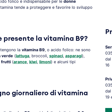
ido folico è indispensabile per le
donne
tamina tende a proteggere e favorire lo sviluppo
P
 è presente la vitamina B9?
Ser
ontengono la
vitamina B9
, o acido folico: ne sono
03
a verde
(
lattuga
, broccoli,
spinaci
,
asparagi
),
dal
i
frutti
(
arance
,
kiwi
,
limoni
) e alcuni tipi
16
Pri
03
dal
gno giornaliero di vitamina
19 