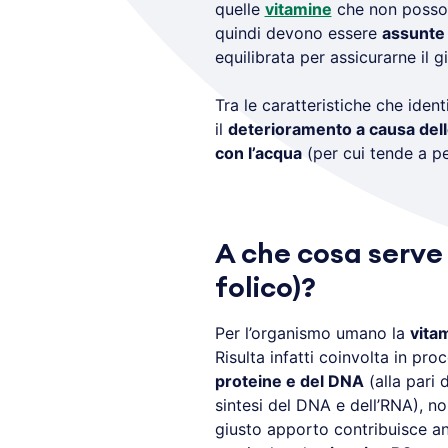
quelle
vitamine
che non posson
quindi devono essere
assunte 
equilibrata per assicurarne il 
Tra le caratteristiche che iden
il
deterioramento a causa dell
con l’acqua
(per cui tende a pe
A che cosa serve 
folico)?
Per l’organismo umano la
vita
Risulta infatti coinvolta in pr
proteine e del DNA
(alla pari 
sintesi del DNA e dell’RNA), n
giusto apporto contribuisce an