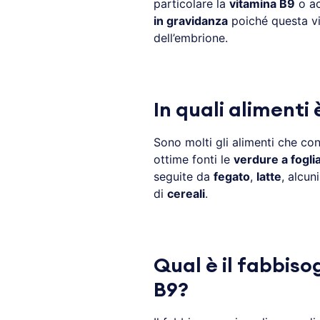
particolare la
vitamina B9
o ac
in gravidanza
poiché questa vi
dell’embrione.
In quali alimenti
Sono molti gli alimenti che c
ottime fonti le
verdure a fogli
seguite da
fegato
,
latte
, alcun
di
cereali
.
Qual è il fabbiso
B9?