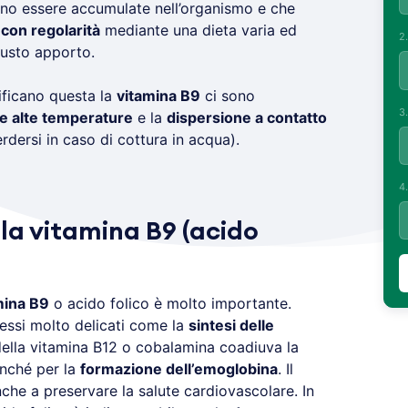
o essere accumulate nell’organismo e che
con regolarità
mediante una dieta varia ed
2
giusto apporto.
tificano questa la
vitamina B9
ci sono
3
e alte temperature
e la
dispersione a contatto
rdersi in caso di cottura in acqua).
4
la vitamina B9 (acido
mina B9
o acido folico è molto importante.
ocessi molto delicati come la
sintesi delle
della vitamina B12 o cobalamina coadiuva la
onché per la
formazione dell’emoglobina
. Il
che a preservare la salute cardiovascolare. In