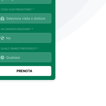
. COSA VUOI PRENOTARE? *
. HA UN'ASSICURAZIONE? *
. QUALE ORARIO PREFERISCI? *