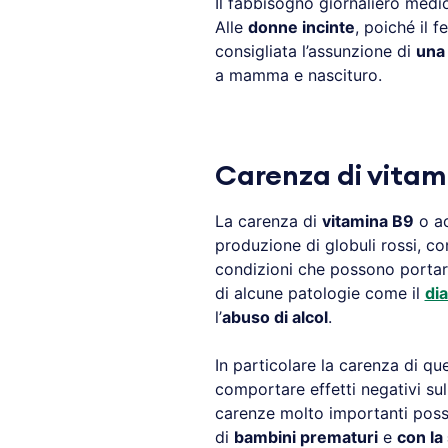
Il fabbisogno giornaliero medi
Alle
donne incinte
, poiché il f
consigliata l’assunzione di
una 
a mamma e nascituro.
Carenza di vitam
La carenza di
vitamina B9
o ac
produzione di globuli rossi, 
condizioni che possono portar
di alcune patologie come il
di
l’
abuso di alcol
.
In particolare la carenza di q
comportare effetti negativi sul
carenze molto importanti poss
di
bambini prematuri
e
con la 