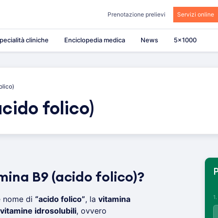
Prenotazione prelievi
Servizi online
pecialità cliniche
Enciclopedia medica
News
5×1000
olico)
cido folico)
P
mina B9 (acido folico)?
1
e nome di
“acido folico”
, la
vitamina
vitamine idrosolubili
, ovvero