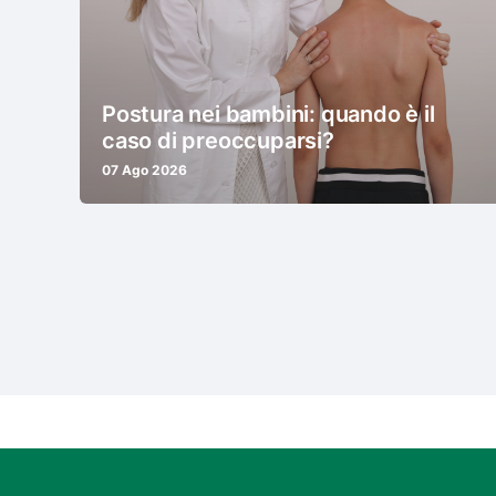
Postura nei bambini: quando è il
caso di preoccuparsi?
07 Ago 2026