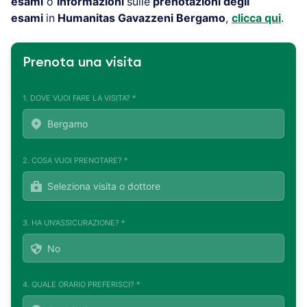
esami
o
informazioni
sulle
prenotazioni degli
esami
in
Humanitas Gavazzeni Bergamo
,
clicca qui
.
Prenota una visita
1. DOVE VUOI FARE LA VISITA? *
2. COSA VUOI PRENOTARE? *
3. HA UN'ASSICURAZIONE? *
4. QUALE ORARIO PREFERISCI? *