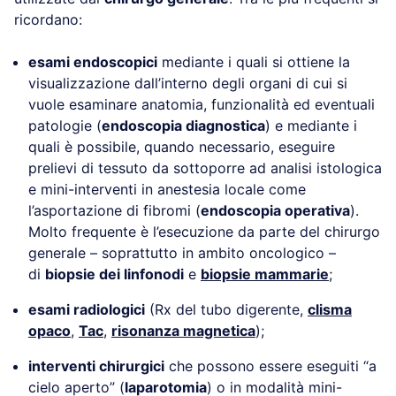
ricordano:
esami endoscopici
mediante i quali si ottiene la
visualizzazione dall’interno degli organi di cui si
vuole esaminare anatomia, funzionalità ed eventuali
patologie (
endoscopia diagnostica
) e mediante i
quali è possibile, quando necessario, eseguire
prelievi di tessuto da sottoporre ad analisi istologica
e mini-interventi in anestesia locale come
l’asportazione di fibromi (
endoscopia operativa
).
Molto frequente è l’esecuzione da parte del chirurgo
generale – soprattutto in ambito oncologico –
di
biopsie dei linfonodi
e
biopsie mammarie
;
esami radiologici
(Rx del tubo digerente,
clisma
opaco
,
Tac
,
risonanza magnetica
);
interventi chirurgici
che possono essere eseguiti “a
cielo aperto” (
laparotomia
) o in modalità mini-