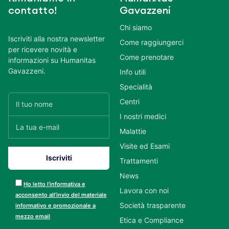
contatto!
Gavazzeni
Chi siamo
Iscriviti alla nostra newsletter
Come raggiungerci
per ricevere novità e
Come prenotare
informazioni su Humanitas
Gavazzeni.
Info utili
Specialità
Centri
I nostri medici
Malattie
Visite ed Esami
Trattamenti
News
Ho letto l’informativa e
Lavora con noi
acconsento all’invio del materiale
Società trasparente
informativo e promozionale a
mezzo email
Etica e Compliance