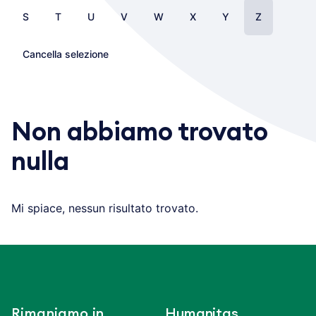
S
T
U
V
W
X
Y
Z
Cancella selezione
Non abbiamo trovato
nulla
Mi spiace, nessun risultato trovato.
Rimaniamo in
Humanitas