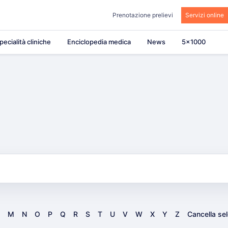
Prenotazione prelievi
Servizi online
pecialità cliniche
Enciclopedia medica
News
5×1000
M
N
O
P
Q
R
S
T
U
V
W
X
Y
Z
Cancella se