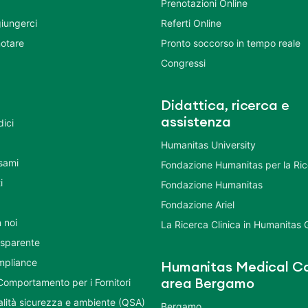
Prenotazioni Online
iungerci
Referti Online
otare
Pronto soccorso in tempo reale
Congressi
Didattica, ricerca e
assistenza
dici
Humanitas University
Esami
Fondazione Humanitas per la Ri
i
Fondazione Humanitas
Fondazione Ariel
 noi
La Ricerca Clinica in Humanitas
asparente
mpliance
Humanitas Medical Ca
Comportamento per i Fornitori
area Bergamo
ualità sicurezza e ambiente (QSA)
Bergamo