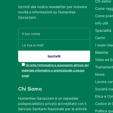
Chi siamo
Iscriviti alla nostra newsletter per ricevere
Come ragg
novità e informazioni su Humanitas
Come pren
Gavazzeni.
Info utili
Specialità
Centri
I nostri me
Malattie
Visite ed 
Ho letto l’informativa e acconsento all’invio del
Trattament
materiale informativo e promozionale a mezzo
News
email
Lavora con
Chi Siamo
Società tr
Etica e Co
Humanitas Gavazzeni è un ospedale
polispecialistico privato accreditato con il
Codice di 
Servizio Sanitario Nazionale per le attività
Politica q