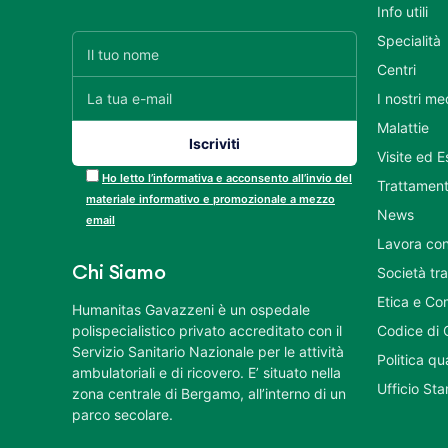
Info utili
Specialità
Centri
I nostri me
Malattie
Visite ed 
Ho letto l’informativa e acconsento all’invio del
Trattament
materiale informativo e promozionale a mezzo
News
email
Lavora con
Chi Siamo
Società tr
Etica e Co
Humanitas Gavazzeni è un ospedale
polispecialistico privato accreditato con il
Codice di 
Servizio Sanitario Nazionale per le attività
Politica q
ambulatoriali e di ricovero. E’ situato nella
Ufficio St
zona centrale di Bergamo, all’interno di un
parco secolare.