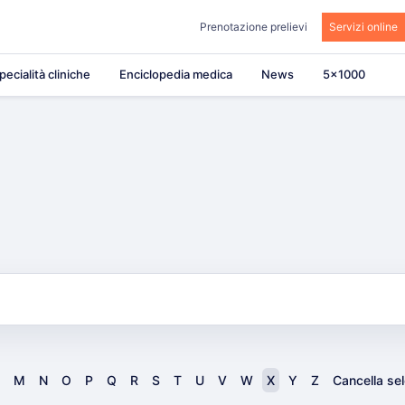
Prenotazione prelievi
Servizi online
pecialità cliniche
Enciclopedia medica
News
5×1000
M
N
O
P
Q
R
S
T
U
V
W
X
Y
Z
Cancella se