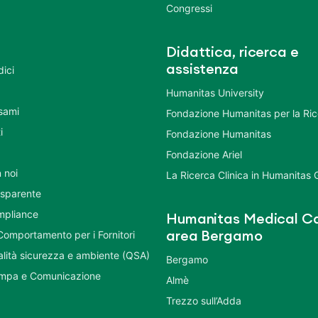
Congressi
Didattica, ricerca e
assistenza
dici
Humanitas University
Esami
Fondazione Humanitas per la Ri
i
Fondazione Humanitas
Fondazione Ariel
 noi
La Ricerca Clinica in Humanitas
asparente
mpliance
Humanitas Medical Ca
Comportamento per i Fornitori
area Bergamo
ualità sicurezza e ambiente (QSA)
Bergamo
ampa e Comunicazione
Almè
Trezzo sull’Adda