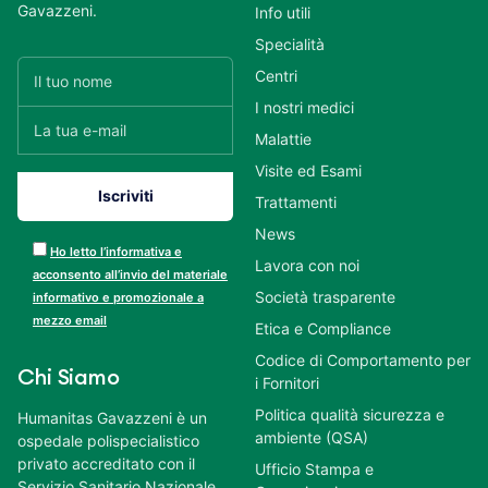
Gavazzeni.
Info utili
Specialità
Centri
I nostri medici
Malattie
Visite ed Esami
Trattamenti
News
Ho letto l’informativa e
Lavora con noi
acconsento all’invio del materiale
Società trasparente
informativo e promozionale a
mezzo email
Etica e Compliance
Codice di Comportamento per
Chi Siamo
i Fornitori
Politica qualità sicurezza e
Humanitas Gavazzeni è un
ambiente (QSA)
ospedale polispecialistico
privato accreditato con il
Ufficio Stampa e
Servizio Sanitario Nazionale