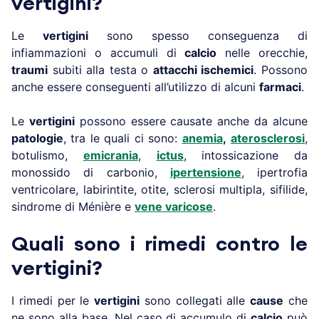
vertigini?
Le
vertigini
sono spesso conseguenza di
infiammazioni o accumuli di
calcio
nelle orecchie,
traumi
subiti alla testa o
attacchi ischemici
. Possono
anche essere conseguenti all’utilizzo di alcuni
farmaci
.
Le
vertigini
possono essere causate anche da alcune
patologie
, tra le quali ci sono:
anemia
,
aterosclerosi
,
botulismo,
emicrania
,
ictus
, intossicazione da
monossido di carbonio,
ipertensione
, ipertrofia
ventricolare, labirintite, otite, sclerosi multipla, sifilide,
sindrome di Ménière e
vene varicose
.
Quali sono i rimedi contro le
vertigini?
I rimedi per le
vertigini
sono collegati alle
cause
che
ne sono alla base. Nel caso di accumulo di
calcio
può