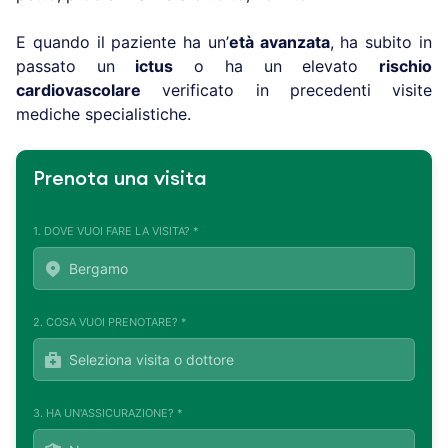
E quando il paziente ha un’
età avanzata
, ha subito in
passato un
ictus
o ha un elevato
rischio
cardiovascolare
verificato in precedenti visite
mediche specialistiche.
Prenota una visita
1. DOVE VUOI FARE LA VISITA? *
2. COSA VUOI PRENOTARE? *
3. HA UN'ASSICURAZIONE? *