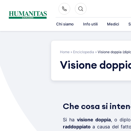
Skip
to
content
Chi siamo
Info utili
Medici
S
Home
»
Enciclopedia
»
Visione doppia (dipl
Visione doppia
Che cosa si inte
Si ha
visione doppia
, o dipl
raddoppiato
a causa del fatt