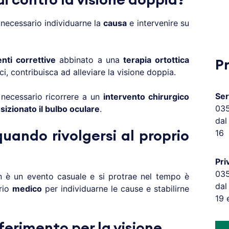
di contro la visione doppia?
necessario individuarne la
causa
e intervenire su
enti correttive
abbinato a una
terapia ortottica
P
ci, contribuisca ad alleviare la visione doppia.
Ser
 necessario ricorrere a un
intervento chirurgico
03
sizionato il bulbo oculare
.
dal
16
uando rivolgersi al proprio
Pri
03
 è un evento casuale e si protrae nel tempo è
dal
prio
medico
per individuarne le cause e stabilirne
19 
ferimento per la visione