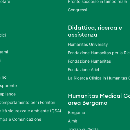
otare
Pronto soccorso in tempo reale
Congressi
Didattica, ricerca e
assistenza
dici
Humanitas University
Esami
Fondazione Humanitas per la Ri
i
Fondazione Humanitas
Fondazione Ariel
 noi
La Ricerca Clinica in Humanitas
asparente
mpliance
Humanitas Medical Ca
Comportamento per i Fornitori
area Bergamo
ualità sicurezza e ambiente (QSA)
Bergamo
ampa e Comunicazione
Almè
Trezzo sull’Adda