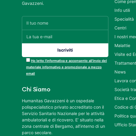
Come pren
Gavazzeni.
Info utili
Specialità
Centri
I nostri me
Malattie
Visite ed 
Ho letto l’informativa e acconsento all’invio del
Trattament
materiale informativo e promozionale a mezzo
News
email
Lavora con
Chi Siamo
Società tr
Etica e Co
Humanitas Gavazzeni è un ospedale
polispecialistico privato accreditato con il
Codice di 
Servizio Sanitario Nazionale per le attività
Politica q
ambulatoriali e di ricovero. E’ situato nella
Ufficio St
zona centrale di Bergamo, all’interno di un
parco secolare.