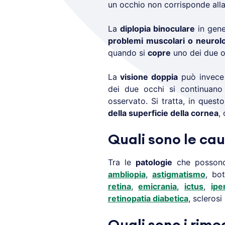
un occhio non corrisponde alla 
La
diplopia binoculare
in gene
problemi muscolari o neurolo
quando si
copre
uno dei due o
La
visione doppia
può invece
dei due occhi si continuano
osservato. Si tratta, in ques
della superficie della cornea
,
Quali sono le cau
Tra le
patologie
che possono
ambliopia
,
astigmatismo
, bo
retina
,
emicrania
,
ictus
,
ipe
retinopatia diabetica
, sclerosi