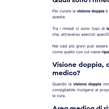
Quali sono i rime
Per curare la
visione doppia
è 
questa.
Tra i rimedi ci sono l’uso di
l
che, attraverso esercizi specifi
Nei casi più gravi può essere
come quello con cui viene
ripo
Visione doppia, q
medico?
Quando la
visione doppia
non
consigliabile rivolgersi al pro
la cura.
Area medica di ri