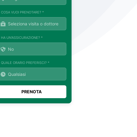
. COSA VUOI PRENOTARE? *
. HA UN'ASSICURAZIONE? *
. QUALE ORARIO PREFERISCI? *