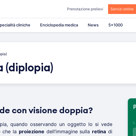
Prenotazione prelievi
Servizi online
pecialità cliniche
Enciclopedia medica
News
5×1000
opia)
 (diplopia)
P
nde con visione doppia?
1
opia, quando osservando un oggetto lo si vede
o che la
proiezione
dell’immagine sulla
retina
di