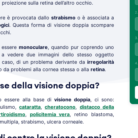
proiezione sulla retina dell’altro occhio.
2
re è provocata dallo
strabismo
o è associata a
gici
. Questa forma di visione doppia scompare
cchi.
3
 essere
monoculare
, quando pur coprendo uno
 a vedere due immagini dello stesso oggetto
to caso, di un problema derivante da
irregolarità
4
 o da problemi alla cornea stessa o alla
retina
.
se della visione doppia?
 essere alla base di
visione doppia
, ci sono:
tulismo,
cataratta
,
cheratocono
,
distacco della
rtiroidismo
,
policitemia vera
, retino blastoma,
 multipla, strabismo, ulcera corneale.