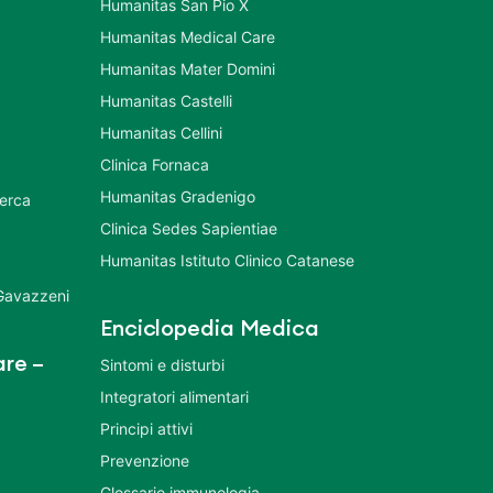
Humanitas San Pio X
Humanitas Medical Care
Humanitas Mater Domini
Humanitas Castelli
Humanitas Cellini
Clinica Fornaca
Humanitas Gradenigo
cerca
Clinica Sedes Sapientiae
Humanitas Istituto Clinico Catanese
 Gavazzeni
Enciclopedia Medica
re –
Sintomi e disturbi
Integratori alimentari
Principi attivi
Prevenzione
Glossario immunologia