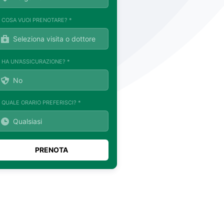
. COSA VUOI PRENOTARE? *
. HA UN'ASSICURAZIONE? *
. QUALE ORARIO PREFERISCI? *