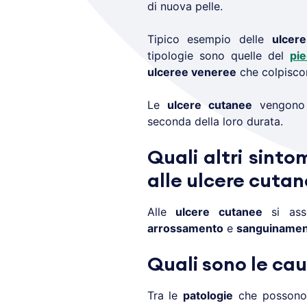
di nuova pelle.
Tipico esempio delle
ulcer
tipologie sono quelle del
pi
ulceree veneree
che colpiscon
Le
ulcere cutanee
vengono d
seconda della loro durata.
Quali altri sinto
alle ulcere cuta
Alle
ulcere cutanee
si ass
arrossamento
e
sanguinamen
Quali sono le ca
Tra le
patologie
che possono 