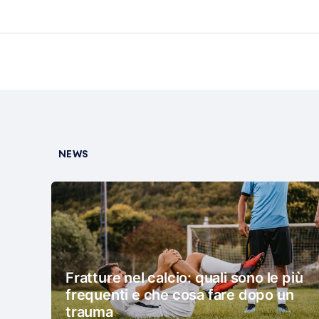
NEWS
Fratture nel calcio: quali sono le più
frequenti e che cosa fare dopo un
trauma