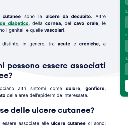
2
e cutanee
sono le
ulcere da decubito
. Altre
ede diabetico
, della
cornea
, del
cavo orale
, le
o i genitali e quelle
vascolari
.
3
istinte, in genere, tra
acute
e
croniche
, a
4
mi possono essere associati
nee?
ociano altri sintomi come
dolore
,
gonfiore
,
to
della area dell’epidermide interessata.
use delle ulcere cutanee?
essere associate alle
ulcere cutanee
ci sono: