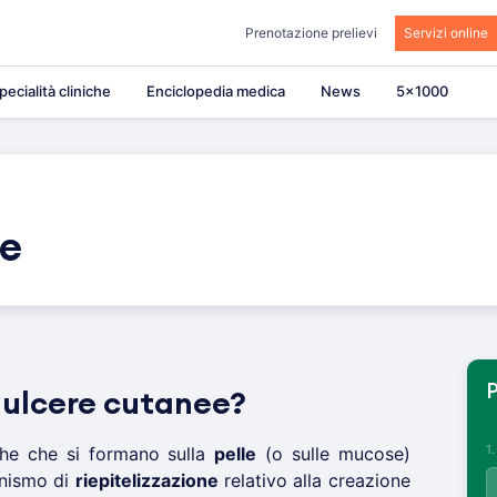
Prenotazione prelievi
Servizi online
pecialità cliniche
Enciclopedia medica
News
5×1000
ee
P
 ulcere cutanee?
1
he che si formano sulla
pelle
(o sulle mucose)
anismo di
riepitelizzazione
relativo alla creazione