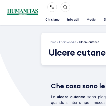
Skip
to
content
Chi siamo
Info utili
Medici
S
Home
»
Enciclopedia
»
Ulcere cutanee
Ulcere cutan
Che cosa sono le
Le
ulcere cutanee
sono piag
quando si interrompe il mecc