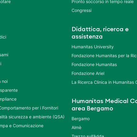
otare
Pronto soccorso in tempo reale
Congressi
Didattica, ricerca e
assistenza
dici
Humanitas University
Esami
Fondazione Humanitas per la Ri
i
Fondazione Humanitas
Fondazione Ariel
 noi
La Ricerca Clinica in Humanitas
asparente
mpliance
Humanitas Medical Ca
Comportamento per i Fornitori
area Bergamo
ualità sicurezza e ambiente (QSA)
Bergamo
ampa e Comunicazione
Almè
Trezzo sull’Adda