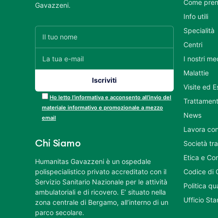
Come pren
Gavazzeni.
Info utili
Specialità
Centri
I nostri me
Malattie
Visite ed 
Ho letto l’informativa e acconsento all’invio del
Trattament
materiale informativo e promozionale a mezzo
News
email
Lavora con
Chi Siamo
Società tr
Etica e Co
Humanitas Gavazzeni è un ospedale
polispecialistico privato accreditato con il
Codice di 
Servizio Sanitario Nazionale per le attività
Politica q
ambulatoriali e di ricovero. E’ situato nella
Ufficio St
zona centrale di Bergamo, all’interno di un
parco secolare.