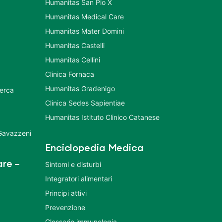
Humanitas San Pio X
Humanitas Medical Care
Humanitas Mater Domini
Humanitas Castelli
Humanitas Cellini
Clinica Fornaca
Humanitas Gradenigo
cerca
Clinica Sedes Sapientiae
Humanitas Istituto Clinico Catanese
 Gavazzeni
Enciclopedia Medica
re –
Sintomi e disturbi
Integratori alimentari
Principi attivi
Prevenzione
Glossario immunologia