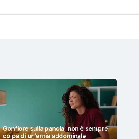
Gonfiore sulla pancia: non è sempre
colpa di un’ernia addominale