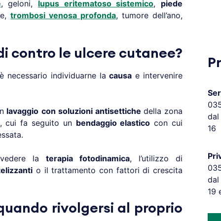
e
, geloni,
lupus eritematoso sistemico
,
piede
de,
trombosi venosa profonda
, tumore dell’ano,
di contro le ulcere cutanee?
P
è necessario individuarne la
causa
e intervenire
Ser
03
un
lavaggio
con
soluzioni antisettiche
della zona
dal
, cui fa seguito un
bendaggio elastico
con cui
16
ssata.
Pri
revedere la
terapia fotodinamica
, l’utilizzo di
03
telizzanti
o il trattamento con fattori di crescita
dal
19 
uando rivolgersi al proprio