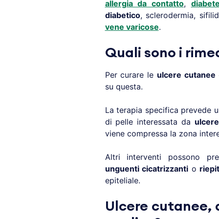
allergia da contatto
,
diabet
diabetico
, sclerodermia, sifili
vene varicose
.
Quali sono i rime
Per curare le
ulcere cutanee
su questa.
La terapia specifica prevede 
di pelle interessata da
ulcere
viene compressa la zona intere
Altri interventi possono p
unguenti cicatrizzanti
o
riepi
epiteliale.
Ulcere cutanee, q