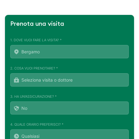
Prenota una visita
1. DOVE VUOI FARE LA VISITA? *
2. COSA VUOI PRENOTARE? *
3. HA UN'ASSICURAZIONE? *
4. QUALE ORARIO PREFERISCI? *