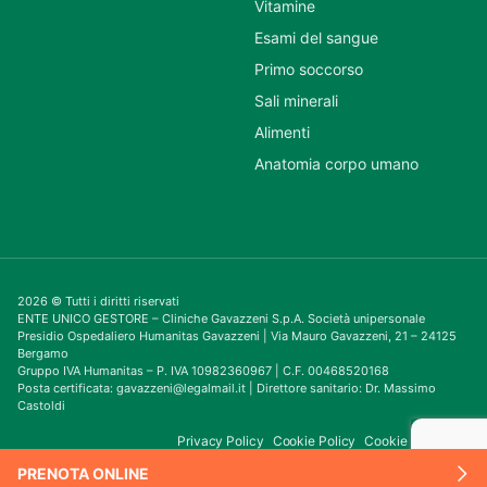
Vitamine
Esami del sangue
Primo soccorso
Sali minerali
Alimenti
Anatomia corpo umano
2026 © Tutti i diritti riservati
ENTE UNICO GESTORE – Cliniche Gavazzeni S.p.A. Società unipersonale
Presidio Ospedaliero Humanitas Gavazzeni | Via Mauro Gavazzeni, 21 – 24125
Bergamo
Gruppo IVA Humanitas – P. IVA 10982360967 | C.F. 00468520168
Posta certificata: gavazzeni@legalmail.it | Direttore sanitario: Dr. Massimo
Castoldi
Privacy Policy
Cookie Policy
Cookie Consent
PRENOTA ONLINE