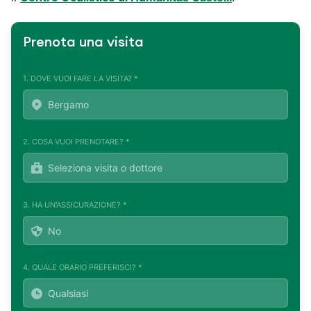
Prenota una visita
1. DOVE VUOI FARE LA VISITA? *
2. COSA VUOI PRENOTARE? *
3. HA UN'ASSICURAZIONE? *
4. QUALE ORARIO PREFERISCI? *