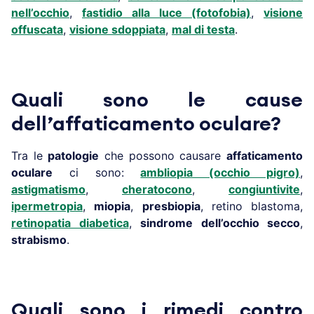
nell’occhio
,
fastidio alla luce (fotofobia)
,
visione
offuscata
,
visione sdoppiata
,
mal di testa
.
Quali sono le cause
dell’affaticamento oculare?
Tra le
patologie
che possono causare
affaticamento
oculare
ci sono:
ambliopia (occhio pigro)
,
astigmatismo
,
cheratocono
,
congiuntivite
,
ipermetropia
,
miopia
,
presbiopia
, retino blastoma,
retinopatia diabetica
,
sindrome dell’occhio secco
,
strabismo
.
Quali sono i rimedi contro