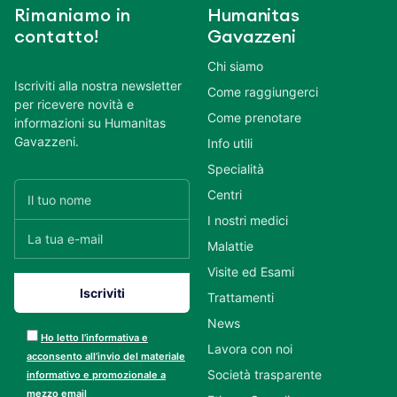
Rimaniamo in
Humanitas
contatto!
Gavazzeni
Chi siamo
Iscriviti alla nostra newsletter
Come raggiungerci
per ricevere novità e
Come prenotare
informazioni su Humanitas
Gavazzeni.
Info utili
Specialità
Centri
I nostri medici
Malattie
Visite ed Esami
Trattamenti
News
Ho letto l’informativa e
Lavora con noi
acconsento all’invio del materiale
Società trasparente
informativo e promozionale a
mezzo email