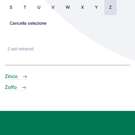
S
T
U
V
W
X
Y
Z
Cancella selezione
2 sali minerali
Zinco
Zolfo