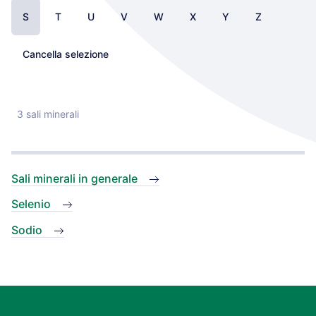
S
T
U
V
W
X
Y
Z
Cancella selezione
3 sali minerali
Sali minerali in generale
Selenio
Sodio