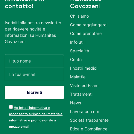
contatto!
Gavazzeni
Chi siamo
Iscriviti alla nostra newsletter
Come raggiungerci
per ricevere novità e
Come prenotare
informazioni su Humanitas
Gavazzeni.
Info utili
Specialità
Centri
I nostri medici
Malattie
Visite ed Esami
Trattamenti
News
Ho letto l’informativa e
Lavora con noi
acconsento all’invio del materiale
Società trasparente
informativo e promozionale a
mezzo email
Etica e Compliance