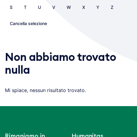
S
T
U
V
W
X
Y
Z
Cancella selezione
Non abbiamo trovato
nulla
Mi spiace, nessun risultato trovato.
Rimaniamo in
Humanitas