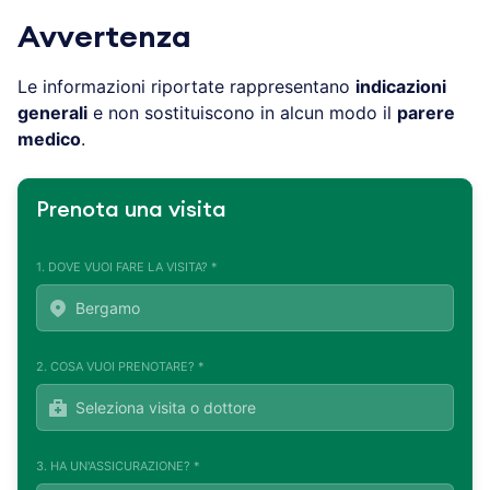
Avvertenza
Le informazioni riportate rappresentano
indicazioni
generali
e non sostituiscono in alcun modo il
parere
medico
.
Prenota una visita
1. DOVE VUOI FARE LA VISITA? *
2. COSA VUOI PRENOTARE? *
3. HA UN'ASSICURAZIONE? *