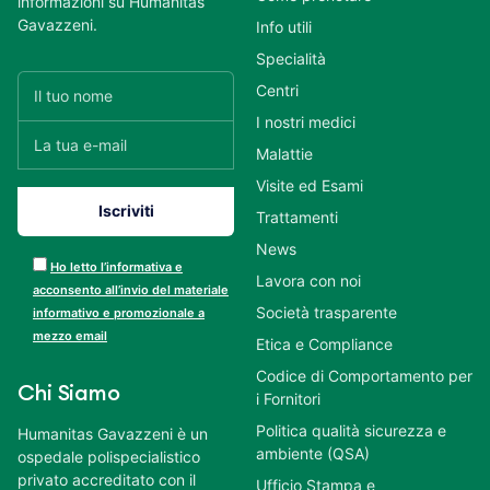
informazioni su Humanitas
Gavazzeni.
Info utili
Specialità
Centri
I nostri medici
Malattie
Visite ed Esami
Trattamenti
News
Ho letto l’informativa e
Lavora con noi
acconsento all’invio del materiale
Società trasparente
informativo e promozionale a
mezzo email
Etica e Compliance
Codice di Comportamento per
Chi Siamo
i Fornitori
Politica qualità sicurezza e
Humanitas Gavazzeni è un
ambiente (QSA)
ospedale polispecialistico
privato accreditato con il
Ufficio Stampa e