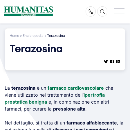
Skip
to
content
Home
»
Enciclopedia
»
Terazosina
Terazosina
La
terazosina
è un
farmaco cardiovascolare
che
viene utilizzato nel trattamento dell’
ipertrofia
prostatica benigna
e, in combinazione con altri
farmaci, per curare la
pressione alta
.
Nel dettaglio, si tratta di un
farmaco alfabloccante
, la
cui azione è quella di
rilassare i vasi sanguigni e i