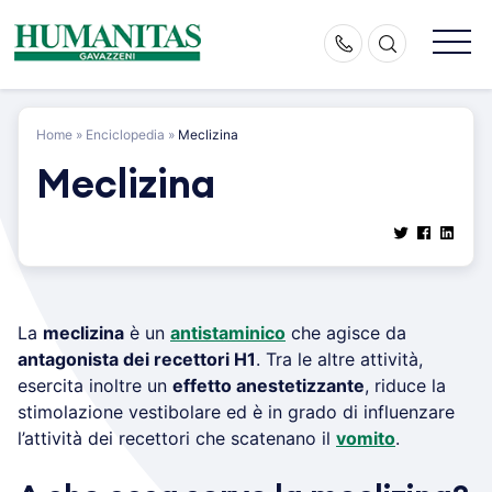
Skip
to
content
Home
»
Enciclopedia
»
Meclizina
Meclizina
La
meclizina
è un
antistaminico
che agisce da
antagonista dei recettori H1
. Tra le altre attività,
esercita inoltre un
effetto anestetizzante
, riduce la
stimolazione vestibolare ed è in grado di influenzare
l’attività dei recettori che scatenano il
vomito
.