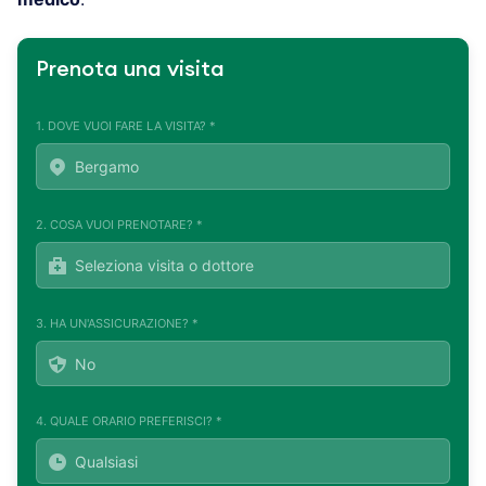
Prenota una visita
1. DOVE VUOI FARE LA VISITA? *
2. COSA VUOI PRENOTARE? *
3. HA UN'ASSICURAZIONE? *
4. QUALE ORARIO PREFERISCI? *