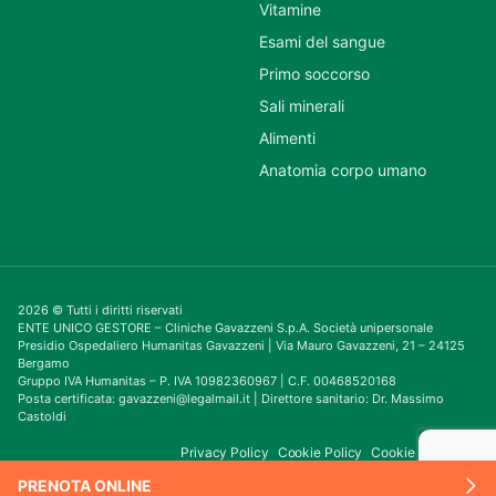
Vitamine
Esami del sangue
Primo soccorso
Sali minerali
Alimenti
Anatomia corpo umano
2026 © Tutti i diritti riservati
ENTE UNICO GESTORE – Cliniche Gavazzeni S.p.A. Società unipersonale
Presidio Ospedaliero Humanitas Gavazzeni | Via Mauro Gavazzeni, 21 – 24125
Bergamo
Gruppo IVA Humanitas – P. IVA 10982360967 | C.F. 00468520168
Posta certificata: gavazzeni@legalmail.it | Direttore sanitario: Dr. Massimo
Castoldi
Privacy Policy
Cookie Policy
Cookie Consent
PRENOTA ONLINE