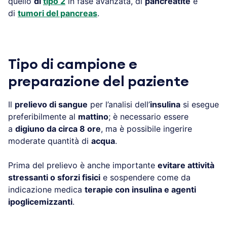
quello
di
tipo 2
in fase avanzata, di
pancreatite
e
di
tumori del pancreas
.
Tipo di campione e
preparazione del paziente
Il
prelievo di sangue
per l’analisi dell’
insulina
si esegue
preferibilmente al
mattino
; è necessario essere
a
digiuno da circa 8 ore
, ma è possibile ingerire
moderate quantità di
acqua
.
Prima del prelievo è anche importante
evitare attività
stressanti o sforzi fisici
e sospendere come da
indicazione medica
terapie con insulina e agenti
ipoglicemizzanti
.