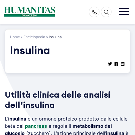
Skip
to
content
Home
»
Enciclopedia
»
Insulina
Insulina
Utilità clinica delle analisi
dell’insulina
L’
insulina
è un ormone proteico prodotto dalle cellule
beta del
pancreas
e regola il
metabolismo del
glucosio
(zucchero). L’azione principale dell’
insulina
è