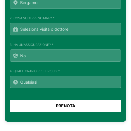
2. COSA VUOI PRENOTARE? *
3. HA UN'ASSICURAZIONE? *
4. QUALE ORARIO PREFERISCI? *