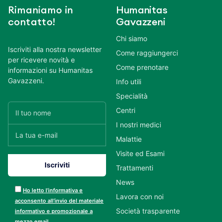
Rimaniamo in
Humanitas
contatto!
Gavazzeni
Chi siamo
Iscriviti alla nostra newsletter
Come raggiungerci
per ricevere novità e
Come prenotare
informazioni su Humanitas
Gavazzeni.
Info utili
Specialità
Centri
I nostri medici
Malattie
Visite ed Esami
Trattamenti
News
Ho letto l’informativa e
Lavora con noi
acconsento all’invio del materiale
Società trasparente
informativo e promozionale a
mezzo email