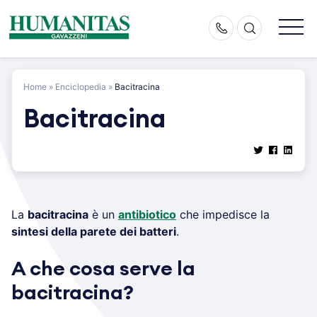
Skip
to
content
Home
»
Enciclopedia
»
Bacitracina
Bacitracina
La
bacitracina
è un
antibiotico
che impedisce la
sintesi della parete dei batteri
.
A che cosa serve la
bacitracina?