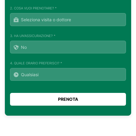
2. COSA VUOI PRENOTARE? *
3. HA UN'ASSICURAZIONE? *
4. QUALE ORARIO PREFERISCI? *