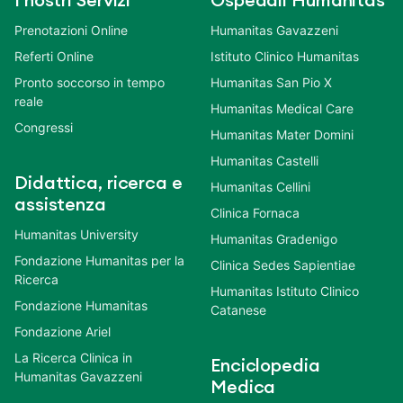
I nostri Servizi
Ospedali Humanitas
Prenotazioni Online
Humanitas Gavazzeni
Referti Online
Istituto Clinico Humanitas
Pronto soccorso in tempo
Humanitas San Pio X
reale
Humanitas Medical Care
Congressi
Humanitas Mater Domini
Humanitas Castelli
Didattica, ricerca e
Humanitas Cellini
assistenza
Clinica Fornaca
Humanitas University
Humanitas Gradenigo
Fondazione Humanitas per la
Clinica Sedes Sapientiae
Ricerca
Humanitas Istituto Clinico
Fondazione Humanitas
Catanese
Fondazione Ariel
La Ricerca Clinica in
Enciclopedia
Humanitas Gavazzeni
Medica