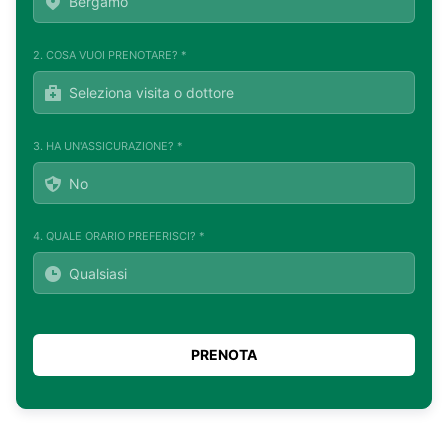
2. COSA VUOI PRENOTARE? *
3. HA UN'ASSICURAZIONE? *
4. QUALE ORARIO PREFERISCI? *