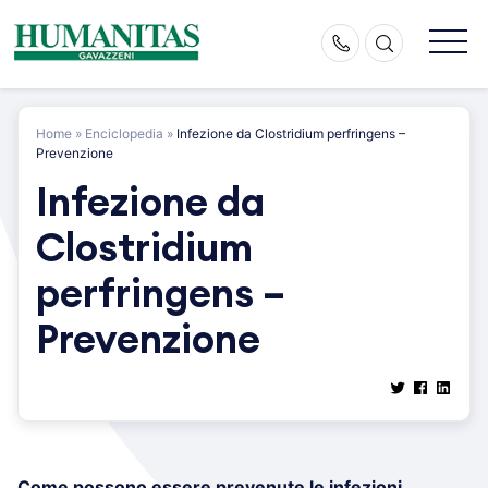
Skip
to
content
Home
»
Enciclopedia
»
Infezione da Clostridium perfringens –
Prevenzione
Infezione da
Clostridium
perfringens –
Prevenzione
Come possono essere prevenute le infezioni