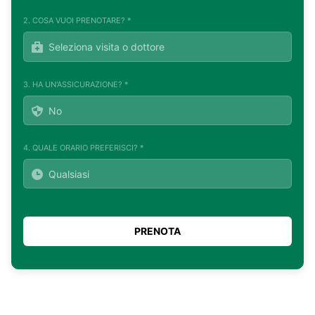
2. COSA VUOI PRENOTARE? *
3. HA UN'ASSICURAZIONE? *
4. QUALE ORARIO PREFERISCI? *