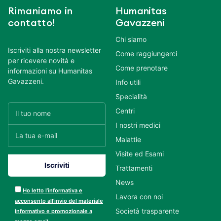
Rimaniamo in
Humanitas
contatto!
Gavazzeni
Chi siamo
Iscriviti alla nostra newsletter
Come raggiungerci
per ricevere novità e
Come prenotare
informazioni su Humanitas
Gavazzeni.
Info utili
Specialità
Centri
I nostri medici
Malattie
Visite ed Esami
Trattamenti
News
Ho letto l’informativa e
Lavora con noi
acconsento all’invio del materiale
Società trasparente
informativo e promozionale a