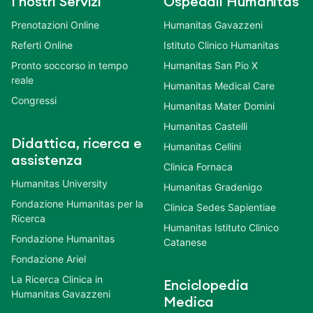
I nostri Servizi
Ospedali Humanitas
Prenotazioni Online
Humanitas Gavazzeni
Referti Online
Istituto Clinico Humanitas
Pronto soccorso in tempo
Humanitas San Pio X
reale
Humanitas Medical Care
Congressi
Humanitas Mater Domini
Humanitas Castelli
Didattica, ricerca e
Humanitas Cellini
assistenza
Clinica Fornaca
Humanitas University
Humanitas Gradenigo
Fondazione Humanitas per la
Clinica Sedes Sapientiae
Ricerca
Humanitas Istituto Clinico
Fondazione Humanitas
Catanese
Fondazione Ariel
La Ricerca Clinica in
Enciclopedia
Humanitas Gavazzeni
Medica