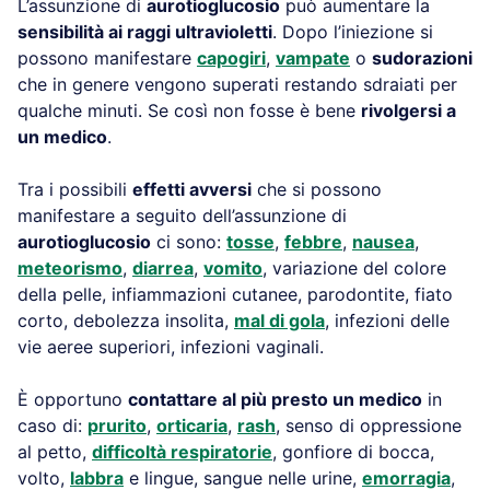
L’assunzione di
aurotioglucosio
può aumentare la
sensibilità ai raggi ultravioletti
. Dopo l’iniezione si
possono manifestare
capogiri
,
vampate
o
sudorazioni
che in genere vengono superati restando sdraiati per
qualche minuti. Se così non fosse è bene
rivolgersi a
un medico
.
Tra i possibili
effetti avversi
che si possono
manifestare a seguito dell’assunzione di
aurotioglucosio
ci sono:
tosse
,
febbre
,
nausea
,
meteorismo
,
diarrea
,
vomito
, variazione del colore
della pelle, infiammazioni cutanee, parodontite, fiato
corto, debolezza insolita,
mal di gola
, infezioni delle
vie aeree superiori, infezioni vaginali.
È opportuno
contattare al più presto un medico
in
caso di:
prurito
,
orticaria
,
rash
, senso di oppressione
al petto,
difficoltà respiratorie
, gonfiore di bocca,
volto,
labbra
e lingue, sangue nelle urine,
emorragia
,