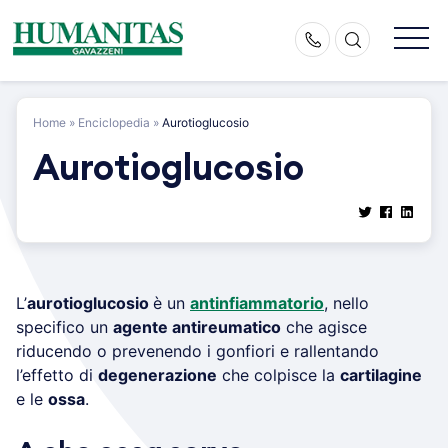
Skip
to
content
Home
»
Enciclopedia
»
Aurotioglucosio
Aurotioglucosio
L’
aurotioglucosio
è un
antinfiammatorio
, nello
specifico un
agente antireumatico
che agisce
riducendo o prevenendo i gonfiori e rallentando
l’effetto di
degenerazione
che colpisce la
cartilagine
e le
ossa
.