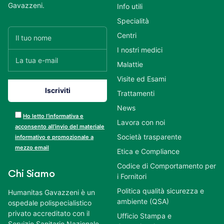
Gavazzeni.
Info utili
Specialità
Centri
I nostri medici
Malattie
Visite ed Esami
Trattamenti
News
Ho letto l’informativa e
Lavora con noi
acconsento all’invio del materiale
Società trasparente
informativo e promozionale a
mezzo email
Etica e Compliance
Codice di Comportamento per
Chi Siamo
i Fornitori
Politica qualità sicurezza e
Humanitas Gavazzeni è un
ambiente (QSA)
ospedale polispecialistico
privato accreditato con il
Ufficio Stampa e
Servizio Sanitario Nazionale