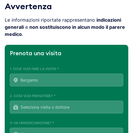
Avvertenza
Le informazioni riportate rappresentano
indicazioni
generali
e
non sostituiscono in alcun modo il parere
medico
.
Prenota una visita
1. DOVE VUOI FARE LA VISITA? *
2. COSA VUOI PRENOTARE? *
3. HA UN'ASSICURAZIONE? *