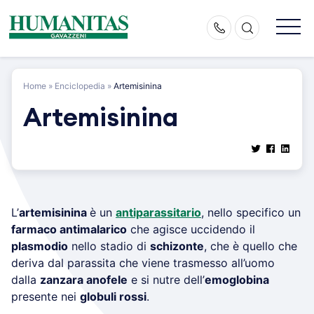
Skip
to
content
Home
»
Enciclopedia
»
Artemisinina
Artemisinina
L’
artemisinina
è un
antiparassitario
, nello specifico un
farmaco antimalarico
che agisce uccidendo il
plasmodio
nello stadio di
schizonte
, che è quello che
deriva dal parassita che viene trasmesso all’uomo
dalla
zanzara anofele
e si nutre dell’
emoglobina
presente nei
globuli rossi
.