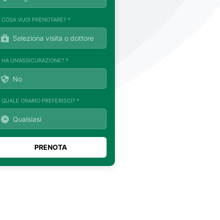
. COSA VUOI PRENOTARE? *
. HA UN'ASSICURAZIONE? *
. QUALE ORARIO PREFERISCI? *