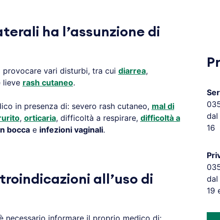
aterali ha l’assunzione di
P
provocare vari disturbi, tra cui
diarrea
,
 lieve
rash cutaneo
.
Ser
03
edico in presenza di: severo rash cutaneo,
mal di
dal
rurito
,
orticaria
, difficoltà a respirare,
difficoltà a
16
in bocca
e
infezioni vaginali
.
Pri
03
troindicazioni all’uso di
dal
19 
è necessario informare il proprio medico di: