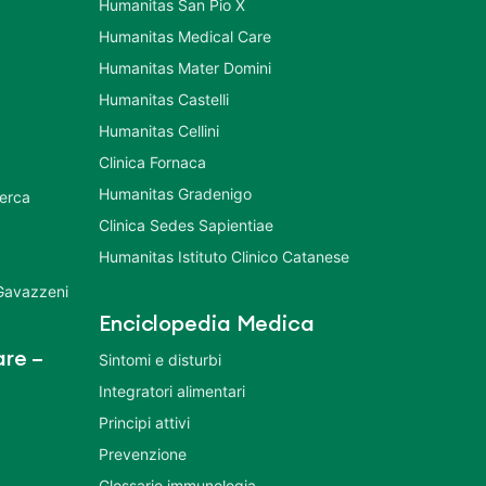
Humanitas San Pio X
Humanitas Medical Care
Humanitas Mater Domini
Humanitas Castelli
Humanitas Cellini
Clinica Fornaca
Humanitas Gradenigo
cerca
Clinica Sedes Sapientiae
Humanitas Istituto Clinico Catanese
 Gavazzeni
Enciclopedia Medica
re –
Sintomi e disturbi
Integratori alimentari
Principi attivi
Prevenzione
Glossario immunologia