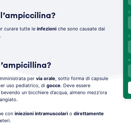
2
l’ampiccilina?
r curare tutte le
infezioni
che sono causate dai
.
3
4
’ampicillina?
mministrata per
via orale
, sotto forma di capsule
er uso pediatrico, di
gocce
. Deve essere
, bevendo un bicchiere d’acqua, almeno mezz’ora
angiato.
he con
iniezioni intramuscolari
o
direttamente
teri.