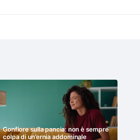
Gonfiore sulla pancia: non è sempre
colpa di un’ernia addominale