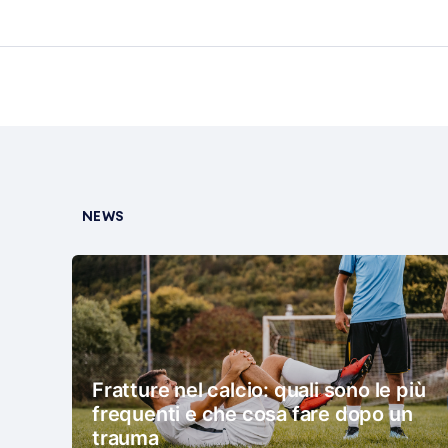
NEWS
Fratture nel calcio: quali sono le più
frequenti e che cosa fare dopo un
trauma