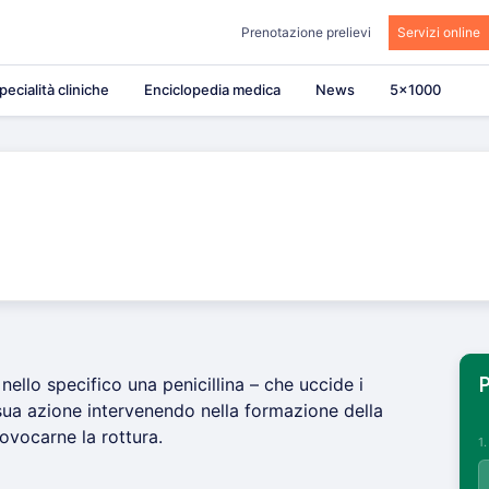
Prenotazione prelievi
Servizi online
pecialità cliniche
Enciclopedia medica
News
5×1000
nello specifico una penicillina – che uccide i
P
 sua azione intervenendo nella formazione della
ovocarne la rottura.
1