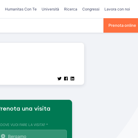
Humanitas Con Te
Università
Ricerca
Congressi
Lavora con noi
Prenota online
renota una visita
. DOVE VUOI FARE LA VISITA? *