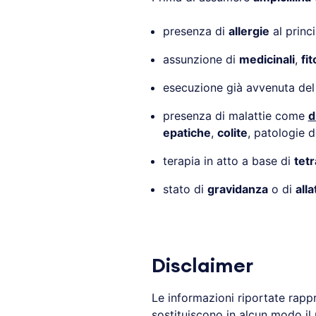
presenza di
allergie
al princi
assunzione di
medicinali
,
fit
esecuzione già avvenuta de
presenza di malattie come
d
epatiche
,
colite
, patologie d
terapia in atto a base di
tetr
stato di
gravidanza
o di
all
Disclaimer
Le informazioni riportate rapp
sostituiscono in alcun modo il