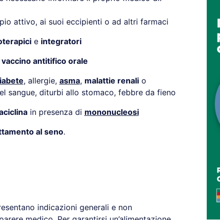
pio attivo, ai suoi eccipienti o ad altri farmaci
oterapici
e
integratori
l
vaccino antitifico orale
iabete
, allergie,
asma
,
malattie renali
o
el sangue, diturbi allo stomaco, febbre da fieno
aciclina
in presenza di
mononucleosi
attamento al seno
.
resentano indicazioni generali e non
 parere medico. Per garantirsi un’alimentazione