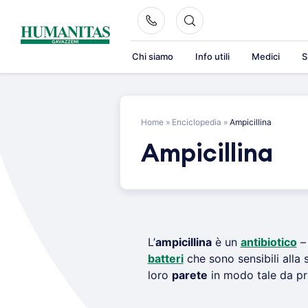
Skip
to
content
Chi siamo
Info utili
Medici
S
Home
»
Enciclopedia
»
Ampicillina
Ampicillina
L’
ampicillina
è un
antibiotico
– 
batteri
che sono sensibili alla
loro
parete
in modo tale da pr