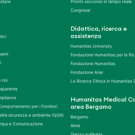
otare
Pronto soccorso in tempo reale
Congressi
Didattica, ricerca e
assistenza
dici
Humanitas University
Esami
Fondazione Humanitas per la Ri
i
Fondazione Humanitas
Fondazione Ariel
 noi
La Ricerca Clinica in Humanitas
asparente
mpliance
Humanitas Medical Ca
Comportamento per i Fornitori
area Bergamo
ualità sicurezza e ambiente (QSA)
Bergamo
ampa e Comunicazione
Almè
Trezzo sull’Adda