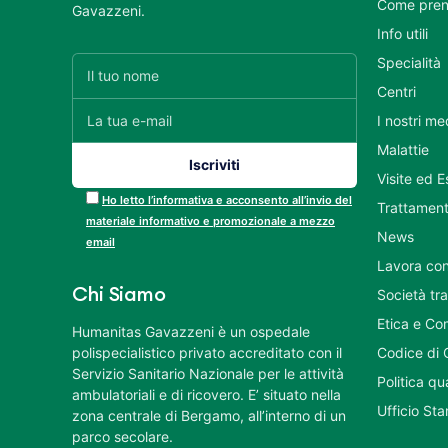
Come pren
Gavazzeni.
Info utili
Specialità
Centri
I nostri me
Malattie
Visite ed 
Ho letto l’informativa e acconsento all’invio del
Trattament
materiale informativo e promozionale a mezzo
News
email
Lavora con
Chi Siamo
Società tr
Etica e Co
Humanitas Gavazzeni è un ospedale
polispecialistico privato accreditato con il
Codice di 
Servizio Sanitario Nazionale per le attività
Politica q
ambulatoriali e di ricovero. E’ situato nella
Ufficio St
zona centrale di Bergamo, all’interno di un
parco secolare.