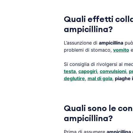
Quali effetti coll
ampicillina?
L’assunzione di
ampicillina
può 
problemi di stomaco,
vomito
e
Si consiglia di rivolgersi al m
testa
,
capogiri
,
convulsioni
,
p
deglutire
,
mal di gola
,
piaghe 
Quali sono le con
ampicillina?
Prima di assumere
ampicillina