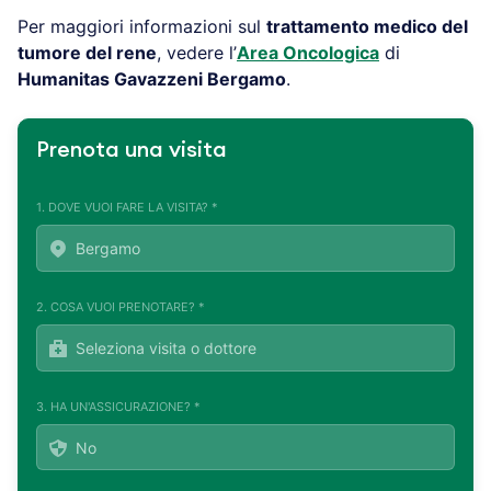
Per maggiori informazioni sul
trattamento medico del
tumore del rene
, vedere l’
Area Oncologica
di
Humanitas Gavazzeni Bergamo
.
Prenota una visita
1. DOVE VUOI FARE LA VISITA? *
2. COSA VUOI PRENOTARE? *
3. HA UN'ASSICURAZIONE? *