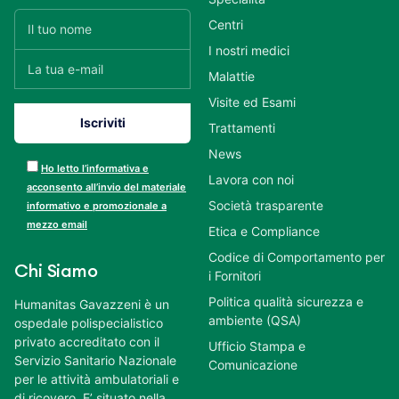
Centri
I nostri medici
Malattie
Visite ed Esami
Trattamenti
News
Ho letto l’informativa e
Lavora con noi
acconsento all’invio del materiale
Società trasparente
informativo e promozionale a
mezzo email
Etica e Compliance
Codice di Comportamento per
Chi Siamo
i Fornitori
Politica qualità sicurezza e
Humanitas Gavazzeni è un
ambiente (QSA)
ospedale polispecialistico
privato accreditato con il
Ufficio Stampa e
Servizio Sanitario Nazionale
Comunicazione
per le attività ambulatoriali e
di ricovero. E’ situato nella