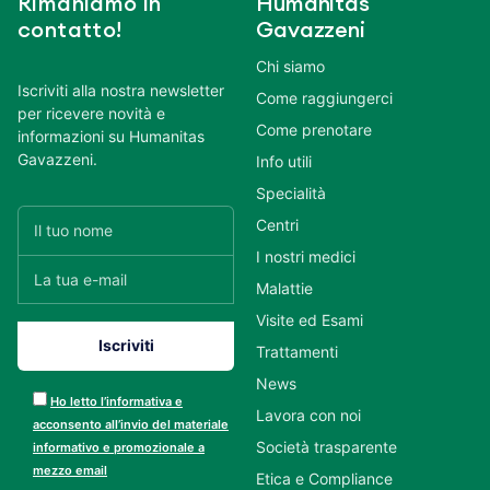
Rimaniamo in
Humanitas
contatto!
Gavazzeni
Chi siamo
Iscriviti alla nostra newsletter
Come raggiungerci
per ricevere novità e
Come prenotare
informazioni su Humanitas
Gavazzeni.
Info utili
Specialità
Centri
I nostri medici
Malattie
Visite ed Esami
Trattamenti
News
Ho letto l’informativa e
Lavora con noi
acconsento all’invio del materiale
Società trasparente
informativo e promozionale a
mezzo email
Etica e Compliance