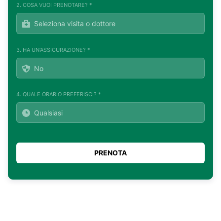
2. COSA VUOI PRENOTARE? *
3. HA UN'ASSICURAZIONE? *
4. QUALE ORARIO PREFERISCI? *