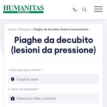
Skip
to
content
Home
»
Diseases
»
Piaghe da decubito (lesioni da pressione)
Piaghe da decubito
(lesioni da pressione)
1. Dove vuoi fare la visita? *
2. Cosa vuoi prenotare? *