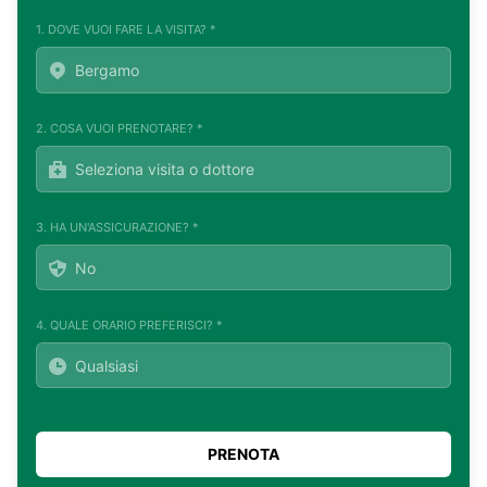
1. DOVE VUOI FARE LA VISITA? *
2. COSA VUOI PRENOTARE? *
3. HA UN'ASSICURAZIONE? *
4. QUALE ORARIO PREFERISCI? *