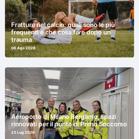
Fratture nel calcio: quali sono le più
frequenti e che cosa fare dopo un
trauma
06 Ago 2026
Aeroporto di Milano Bergamo, spazi
rinnovati per il punto di Primo Soccorso
23 Lug 2026